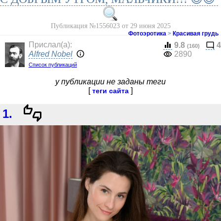
Публикация №1556023 от 29 июня 2025
Фотоэротика
>
Красивая грудь
Прислал(a):
9.8
4
(160)
Alfred Nobel
2890
Список публикаций
у публикации не заданы теги
[
]
теги сайта
1.