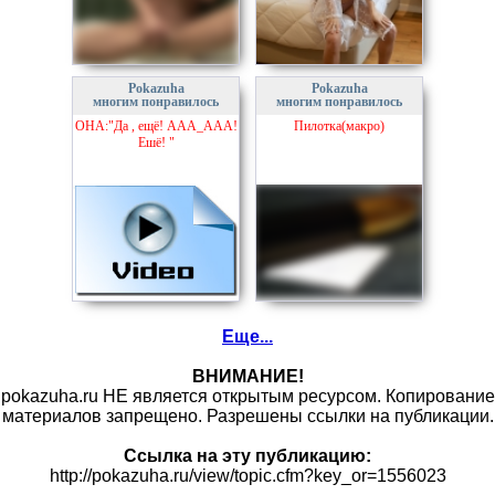
Pokazuha
Pokazuha
многим понравилось
многим понравилось
ОНА:"Да , ещё! ААА_ААА!
Пилотка(макро)
Ешё! "
Еще...
ВНИМАНИЕ!
pokazuha.ru НЕ является открытым ресурсом. Копирование
материалов запрещено. Разрешены ссылки на публикации.
Ссылка на эту публикацию:
http://pokazuha.ru/view/topic.cfm?key_or=1556023