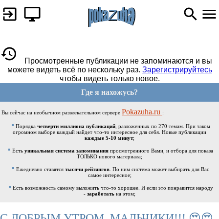
Просмотренные публикации не запоминаются и вы
можете видеть всё по нескольку раз.
Зарегистрируйтесь
чтобы видеть только новое.
Где я нахожусь?
Pokazuha.ru
Вы сейчас на необычном развлекательном сервере
:
Порядка
четверти миллиона публикаций
, разложенных по 270 темам. При таком
огромном выборе каждый найдет что-то интересное для себя. Новые публикации
каждые 5-10 минут
;
Есть
уникальная система запоминания
просмотренного Вами, и отбора для показа
ТОЛЬКО нового материала;
Ежедневно ставятся
тысячи рейтингов
. По ним система может выбирать для Вас
самое интересное;
Есть возможность самому выложить что-то хорошее. И если это понравится народу
-
заработать
на этом;
С ДОБРЫМ УТРОМ, МАЛЬЧИКИ!!! 😍😍