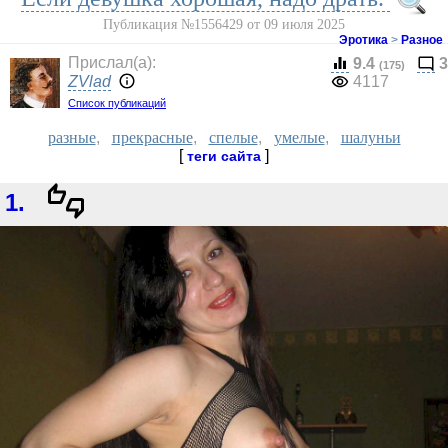
Публикация №1556429 от 09 июля 2025
Эротика
>
Разное
Прислал(a):
9.4
3
(175)
ZVlad
4117
Список публикаций
разные
,
прекрасные
,
спелые
,
умелые
,
шалуньи
[
]
теги сайта
1.