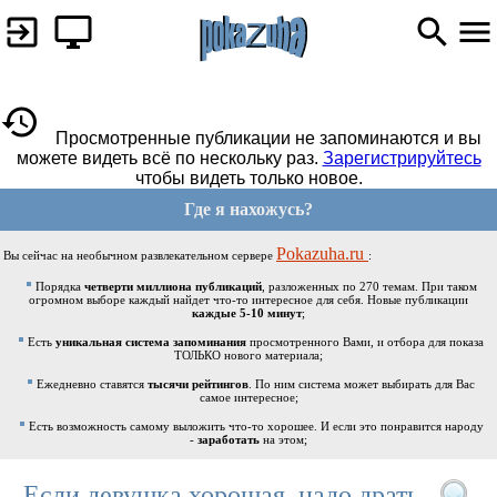
Просмотренные публикации не запоминаются и вы
можете видеть всё по нескольку раз.
Зарегистрируйтесь
чтобы видеть только новое.
Где я нахожусь?
Pokazuha.ru
Вы сейчас на необычном развлекательном сервере
:
Порядка
четверти миллиона публикаций
, разложенных по 270 темам. При таком
огромном выборе каждый найдет что-то интересное для себя. Новые публикации
каждые 5-10 минут
;
Есть
уникальная система запоминания
просмотренного Вами, и отбора для показа
ТОЛЬКО нового материала;
Ежедневно ставятся
тысячи рейтингов
. По ним система может выбирать для Вас
самое интересное;
Есть возможность самому выложить что-то хорошее. И если это понравится народу
-
заработать
на этом;
Если девушка хорошая, надо драть.