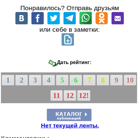
Понравилось? Отправь друзьям
или себе в заметки:
Дать рейтинг:
1
2
3
4
5
6
7
8
9
10
11
12
12!
Нет текущей ленты.