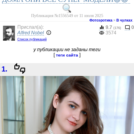
Публикация №1556549 от 11 июля 2025
Фотоэротика
>
В чулках
Прислал(a):
9.7
0
(176)
Alfred Nobel
3574
Список публикаций
у публикации не заданы теги
[
]
теги сайта
1.