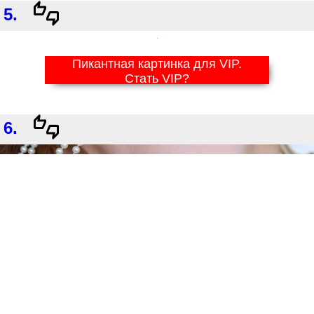
5.
Пикантная картинка для VIP.
Стать VIP?
6.