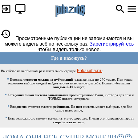
Просмотренные публикации не запоминаются и вы
можете видеть всё по нескольку раз.
Зарегистрируйтесь
чтобы видеть только новое.
Где я нахожусь?
Pokazuha.ru
Вы сейчас на необычном развлекательном сервере
:
Порядка
четверти миллиона публикаций
, разложенных по 270 темам. При таком
огромном выборе каждый найдет что-то интересное для себя. Новые публикации
каждые 5-10 минут
;
Есть
уникальная система запоминания
просмотренного Вами, и отбора для показа
ТОЛЬКО нового материала;
Ежедневно ставятся
тысячи рейтингов
. По ним система может выбирать для Вас
самое интересное;
Есть возможность самому выложить что-то хорошее. И если это понравится народу
-
заработать
на этом;
ДОМА ОНИ ВСЕ СУПЕР МОДЕЛИ😍😍