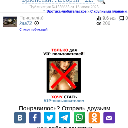
Публикация №1556635 от 13 июля 2025
*
Эротика-любительское
>
С крупными планами
Прислал(a):
9.6
0
(42)
kaa72
206
Список публикаций
Понравилось? Отправь друзьям