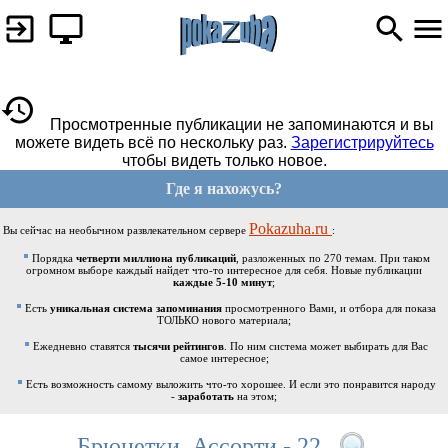
Просмотренные публикации не запоминаются и вы
можете видеть всё по нескольку раз.
Зарегистрируйтесь
чтобы видеть только новое.
Где я нахожусь?
Pokazuha.ru
Вы сейчас на необычном развлекательном сервере
:
Порядка
четверти миллиона публикаций
, разложенных по 270 темам. При таком
огромном выборе каждый найдет что-то интересное для себя. Новые публикации
каждые 5-10 минут
;
Есть
уникальная система запоминания
просмотренного Вами, и отбора для показа
ТОЛЬКО нового материала;
Ежедневно ставятся
тысячи рейтингов
. По ним система может выбирать для Вас
самое интересное;
Есть возможность самому выложить что-то хорошее. И если это понравится народу
-
заработать
на этом;
Брюнетки. Ассорти - 22.