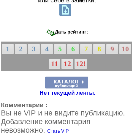
или себе в заметки:
Дать рейтинг:
1
2
3
4
5
6
7
8
9
10
11
12
12!
Нет текущей ленты.
Комментарии :
Вы не VIP и не видите публикацию.
Добавление комментария
невозможно.
Стать VIP