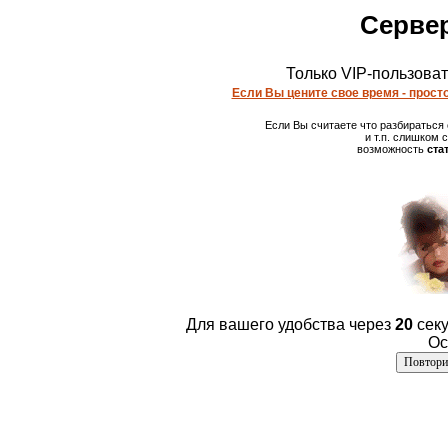
Сервер
Только VIP-пользова
Если Вы цените свое время - просто
Если Вы считаете что разбираться
и т.п. слишком
возможность
ста
Для вашего удобства через
20
секу
Ос