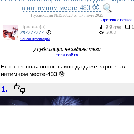
в интимном месте-483 🥸
Публикация №1556828 от 17 июля 2025
Эротика
>
Разное
Прислал(a):
9.9
1
(179)
kit7777777
5062
Список публикаций
у публикации не заданы теги
[
]
теги сайта
Естественная поросль иногда даже заросль в
интимном месте-483 🥸
1.