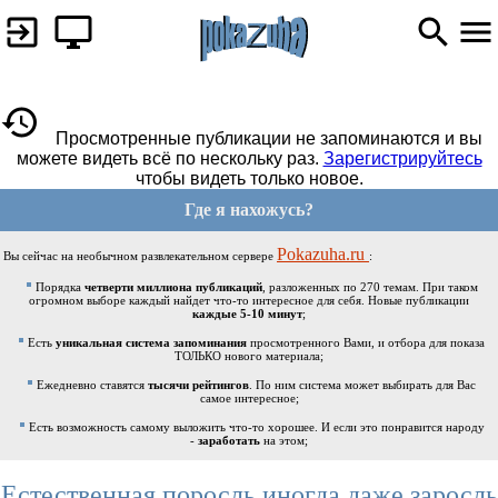
Просмотренные публикации не запоминаются и вы
можете видеть всё по нескольку раз.
Зарегистрируйтесь
чтобы видеть только новое.
Где я нахожусь?
Pokazuha.ru
Вы сейчас на необычном развлекательном сервере
:
Порядка
четверти миллиона публикаций
, разложенных по 270 темам. При таком
огромном выборе каждый найдет что-то интересное для себя. Новые публикации
каждые 5-10 минут
;
Есть
уникальная система запоминания
просмотренного Вами, и отбора для показа
ТОЛЬКО нового материала;
Ежедневно ставятся
тысячи рейтингов
. По ним система может выбирать для Вас
самое интересное;
Есть возможность самому выложить что-то хорошее. И если это понравится народу
-
заработать
на этом;
Естественная поросль иногда даже заросль