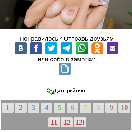
Понравилось? Отправь друзьям
или себе в заметки:
Дать рейтинг:
1
2
3
4
5
6
7
8
9
10
11
12
12!