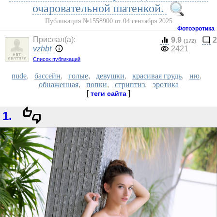
очаровательной шатенкой.
Публикация №1558900 от 04 сентября 2025
Фотоэротика
Прислал(a):
9.9
2
(172)
vzhbt
2421
Список публикаций
nude
,
бассейн
,
голые
,
девушки
,
красивая грудь
,
ню
,
обнаженная
,
попки
,
стриптиз
,
эротика
[
]
теги сайта
1.