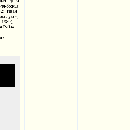
цать дней
оля-божья
82), Иван
ом духе»,
 1989),
а Ряба»,
ник