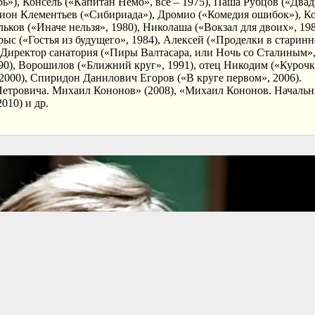
ь»), Консель («Капитан Немо», все – 1975), Паша Рубцов («Двад
одион Клементьев («Сибириада»), Дромио («Комедия ошибок»), К
льков («Иначе нельзя», 1980), Николаша («Вокзал для двоих», 19
ыс («Гостья из будущего», 1984), Алексей («Проделки в старинн
, Директор санатория («Пиры Валтасара, или Ночь со Сталиным»,
990), Ворошилов («Ближний круг», 1991), отец Никодим («Курочк
 2000), Спиридон Данилович Егоров («В круге первом», 2006).
Петровича. Михаил Кононов» (2008), «Михаил Кононов. Началь
010) и др.