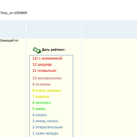
cfm?key_or=1559855
бликаций по
12! с изюминкой
12 шедевр
11 гениально
10 великолепно
9 отлично
8 очень хорошо
7 хорошо
6 неплохо
5 никак
4 плохо
3 очень плохо
2 отвратительно
1 хуже некуда