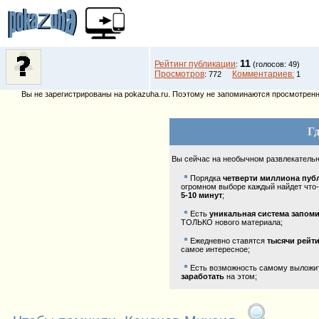
11
Рейтинг публикации
:
(голосов: 49)
Просмотров
Комментариев:
: 772
1
Вы не зарегистрированы на pokazuha.ru. Поэтому не запоминаются просмотренны
Гд
Вы сейчас на необычном развлекатель
Порядка
четверти миллиона пуб
огромном выборе каждый найдет что-
5-10 минут
;
Есть
уникальная система запом
ТОЛЬКО нового материала;
Ежедневно ставятся
тысячи рейт
самое интересное;
Есть возможность самому выложить
заработать
на этом;