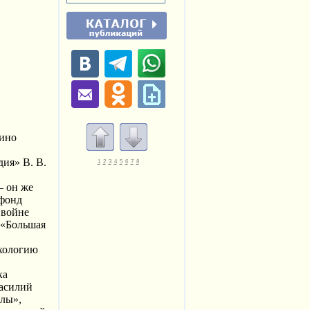
лино
дия» В. В.
1
2
3
4
5
6
7
8
– он же
офонд
 войне
 «Большая
ихологию
ка
Василий
ёлы»,