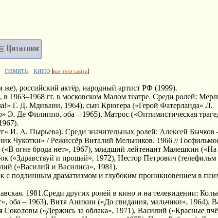
память
кино
,
,
[
]
все теги сайта
ам же), российский актёр, народный артист РФ (1999).
 в 1963–1968 гг. в московском Малом театре. Среди ролей: Мер
ла!» Г. Д. Мдивани, 1964), сын Крюгера («Герой Фатерланда» Л.
» Э. Де Филиппо, оба – 1965), Матрос («Оптимистическая траге
1967).
г» И. А. Пырьева). Среди значительных ролей: Алексей Бычков 
ьник Чукотки» / Режиссёр Виталий Мельников. 1966 // Госфильм
 («В огне брода нет», 1967), младший лейтенант Малешкин («На
люк («Здравствуй и прощай», 1972), Нестор Петрович (телефильм
лий («Василий и Василиса», 1981).
сок с подлинным драматизмом и глубоким проникновением в пс
вская. 1981.Среди других ролей в кино и на телевидении: Коль
», оба – 1963), Витя Аникин («До свидания, мальчики», 1964), 
я Соколовы («Держись за облака», 1971), Василий («Красные пч