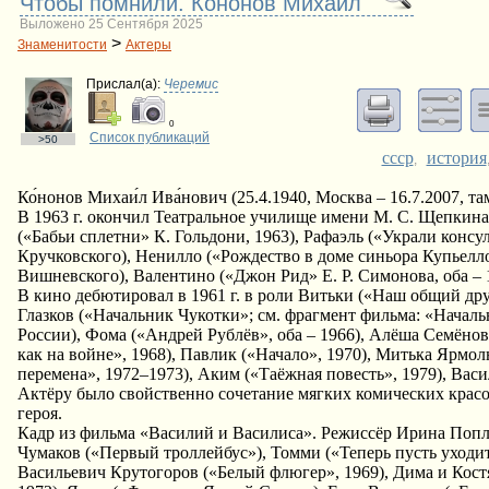
Чтобы помнили. Кононов Михаил
Выложено 25 Сентября 2025
>
Знаменитости
Актеры
Прислал(a):
Черемис
0
Список публикаций
>50
ссср
история
,
Ко́нонов Михаи́л Ива́нович (25.4.1940, Москва – 16.7.2007, т
В 1963 г. окончил Театральное училище имени М. С. Щепкина,
(«Бабьи сплетни» К. Гольдони, 1963), Рафаэль («Украли консу
Кручковского), Ненилло («Рождество в доме синьора Купьелло
Вишневского), Валентино («Джон Рид» Е. Р. Симонова, оба – 
В кино дебютировал в 1961 г. в роли Витьки («Наш общий дру
Глазков («Начальник Чукотки»; см. фрагмент фильма: «Начал
России), Фома («Андрей Рублёв», оба – 1966), Алёша Семёнов
как на войне», 1968), Павлик («Начало», 1970), Митька Ярмо
перемена», 1972–1973), Аким («Таёжная повесть», 1979), Васи
Актёру было свойственно сочетание мягких комических кра
героя.
Кадр из фильма «Василий и Василиса». Режиссёр Ирина Попла
Чумаков («Первый троллейбус»), Томми («Теперь пусть уходит
Васильевич Крутогоров («Белый флюгер», 1969), Дима и Кост