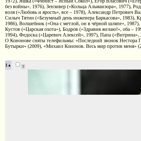
1972), Яшка («Финист – Ясный Сокол»), Егор Власович («Егер
без войны», 1976), Зензивер («Кольца Альманзора», 1977), Р
воля («Любовь и ярость», все – 1978), Александр Петрович Ва
Силыч Тятин («Безумный день инженера Баркасова», 1983), Кр
1986), Волшебник («Она с метлой, он в чёрной шляпе», 1987)
Кустов («Царская охота»), Бодров («Здравия желаю!», оба – 1
1994), Федоска («Царевич Алексей», 1997), Папа («Витрина»,
О Кононове сняты телефильмы: «Последний звонок Нестора 
Бутырки» (2009), «Михаил Кононов. Весь мир против меня» (2
1▲