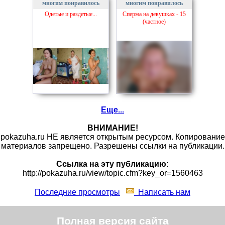
многим понравилось
многим понравилось
Одетые и раздетые...
Сперма на девушках - 15
(частное)
Еще...
ВНИМАНИЕ!
pokazuha.ru НЕ является открытым ресурсом. Копирование
материалов запрещено. Разрешены ссылки на публикации.
Ссылка на эту публикацию:
http://pokazuha.ru/view/topic.cfm?key_or=1560463
Последние просмотры
Написать нам
Полная версия сайта