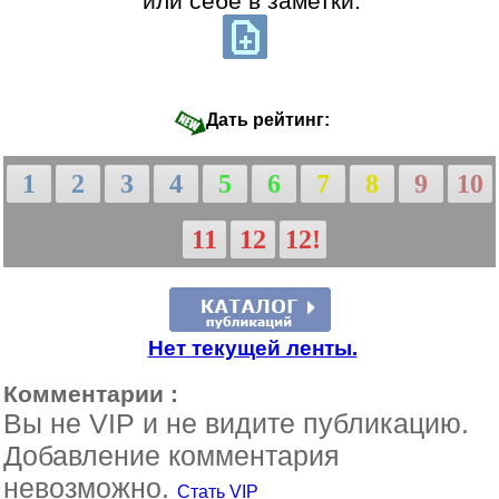
или себе в заметки:
Дать рейтинг:
1
2
3
4
5
6
7
8
9
10
11
12
12!
Нет текущей ленты.
Комментарии :
Вы не VIP и не видите публикацию.
Добавление комментария
невозможно.
Стать VIP