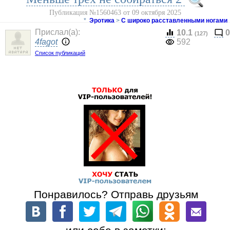
Публикация №1560463 от 09 октября 2025
*
Эротика
>
С широко расставленными ногами
Прислал(a):
10.1
0
(127)
4fagot
592
Список публикаций
Понравилось? Отправь друзьям