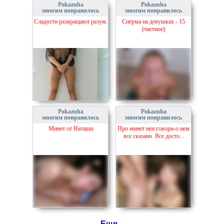
Pokazuha
Pokazuha
многим понравилось
многим понравилось
Сладости развращают разум.
Сперма на девушках - 15
(частное)
Pokazuha
Pokazuha
многим понравилось
многим понравилось
Минет от Наташи
Про минет неи говори-о нем
все сказано. Все досто...
Еще...