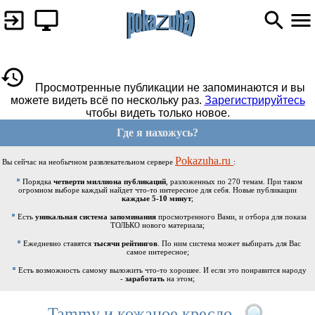
Просмотренные публикации не запоминаются и вы
можете видеть всё по нескольку раз.
Зарегистрируйтесь
чтобы видеть только новое.
Где я нахожусь?
Pokazuha.ru
Вы сейчас на необычном развлекательном сервере
:
Порядка
четверти миллиона публикаций
, разложенных по 270 темам. При таком
огромном выборе каждый найдет что-то интересное для себя. Новые публикации
каждые 5-10 минут
;
Есть
уникальная система запоминания
просмотренного Вами, и отбора для показа
ТОЛЬКО нового материала;
Ежедневно ставятся
тысячи рейтингов
. По ним система может выбирать для Вас
самое интересное;
Есть возможность самому выложить что-то хорошее. И если это понравится народу
-
заработать
на этом;
Tammy и кожаное кресло.