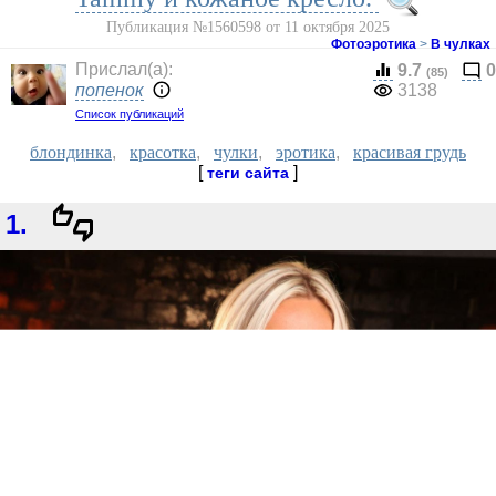
Публикация №1560598 от 11 октября 2025
Фотоэротика
>
В чулках
Прислал(a):
9.7
0
(85)
попенок
3138
Список публикаций
блондинка
,
красотка
,
чулки
,
эротика
,
красивая грудь
[
]
теги сайта
1.