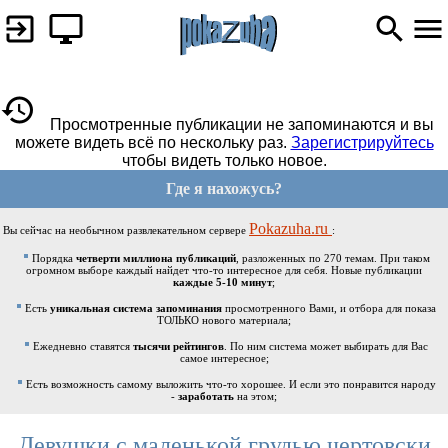
Просмотренные публикации не запоминаются и вы
можете видеть всё по нескольку раз.
Зарегистрируйтесь
чтобы видеть только новое.
Где я нахожусь?
Pokazuha.ru
Вы сейчас на необычном развлекательном сервере
:
Порядка
четверти миллиона публикаций
, разложенных по 270 темам. При таком
огромном выборе каждый найдет что-то интересное для себя. Новые публикации
каждые 5-10 минут
;
Есть
уникальная система запоминания
просмотренного Вами, и отбора для показа
ТОЛЬКО нового материала;
Ежедневно ставятся
тысячи рейтингов
. По ним система может выбирать для Вас
самое интересное;
Есть возможность самому выложить что-то хорошее. И если это понравится народу
-
заработать
на этом;
Девушки с маленькой грудью чертовски