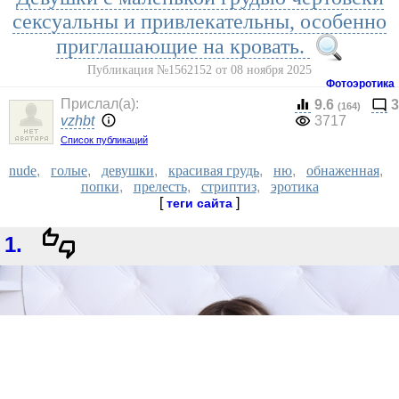
сексуальны и привлекательны, особенно
приглашающие на кровать.
Публикация №1562152 от 08 ноября 2025
Фотоэротика
Прислал(a):
9.6
3
(164)
vzhbt
3717
Список публикаций
nude
,
голые
,
девушки
,
красивая грудь
,
ню
,
обнаженная
,
попки
,
прелесть
,
стриптиз
,
эротика
[
]
теги сайта
1.