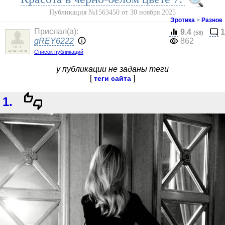
Публикация №1563450 от 30 ноября 2025
Эротика
>
Разное
Прислал(a):
9.4
1
(58)
gREY6222
862
Список публикаций
у публикации не заданы теги
[
]
теги сайта
1.