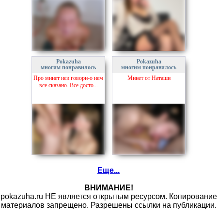
Pokazuha
Pokazuha
многим понравилось
многим понравилось
Про минет неи говори-о нем
Минет от Наташи
все сказано. Все досто...
Еще...
ВНИМАНИЕ!
pokazuha.ru НЕ является открытым ресурсом. Копирование
материалов запрещено. Разрешены ссылки на публикации.