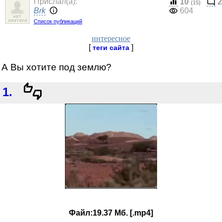
Прислал(a):
10
2
(15)
Brk
604
Список публикаций
интересное
[
]
теги сайта
А Вы хотите под землю?
1.
Файл:19.37 Мб. [.mp4]