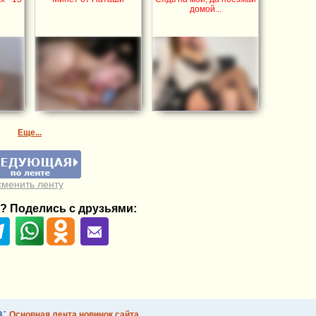
домой...
Еще...
сменить ленту
? Поделись с друзьями:
а:
Основная лента новинок сайта