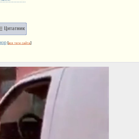
мор
[
]
все теги сайта