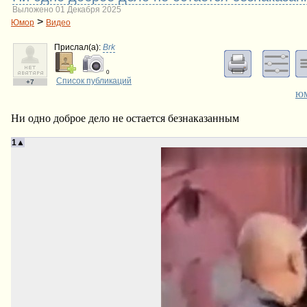
Выложено 01 Декабря 2025
>
Юмор
Видео
Прислал(a):
Brk
0
Список публикаций
+7
ю
Ни одно доброе дело не остается безнаказанным
1▲