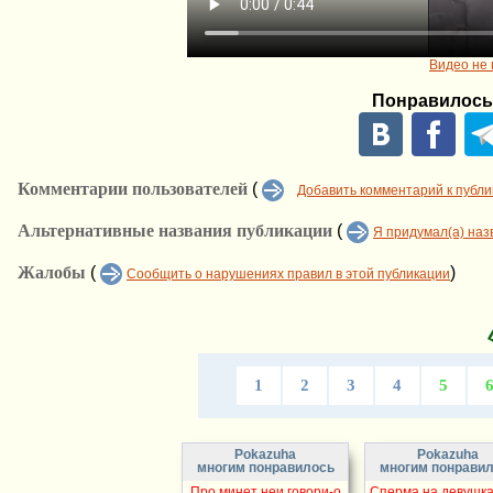
Видео не 
Понравилось
Комментарии пользователей
(
Добавить комментарий к публ
Альтернативные названия публикации
(
Я придумал(а) наз
Жалобы
(
)
Сообщить о нарушениях правил в этой публикации
1
2
3
4
5
Pokazuha
Pokazuha
многим понравилось
многим понрави
Про минет неи говори-о
Сперма на девушках