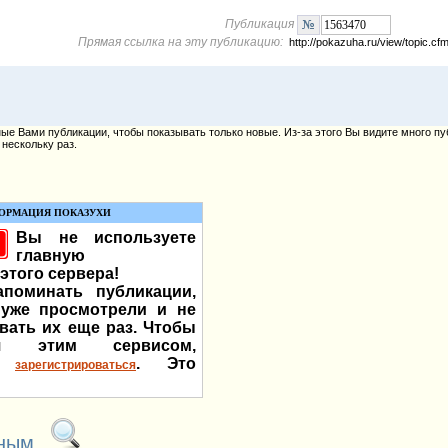
Публикация
Прямая ссылка на эту публикацию:
http://pokazuha.ru/view/topic.
е Вами публикации, чтобы показывать только новые. Из-за этого Вы видите много пу
нескольку раз.
ОРМАЦИЯ ПОКАЗУХИ
Вы не используете
главную
этого сервера!
поминать публикации,
уже просмотрели и не
вать их еще раз. Чтобы
ься этим сервисом,
мо
. Это
зарегистрироваться
нным