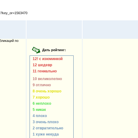
cfm?key_or=1563470
бликаций по
12! с изюминкой
12 шедевр
11 гениально
10 великолепно
9 отлично
8 очень хорошо
7 хорошо
6 неплохо
5 никак
4 плохо
3 очень плохо
2 отвратительно
1 хуже некуда