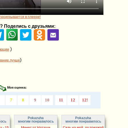
проигрывается в плеере!
? Поделись с друзьями:
)
икации
)
вание лучше
Моя оценка:
6
7
8
9
10
11
12
12!
Pokazuha
Pokazuha
лось
многим понравилось
многим понравилось
 - 15
Минет от Наташи
Сядь на мой, да поезжай