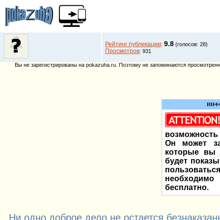
9.8
Рейтинг публикации
:
(голосов: 28)
Просмотров
: 931
Вы не зарегистрированы на pokazuha.ru. Поэтому не запоминаются просмотренны
ИНФ
возможность 
Он может за
которые вы 
будет показы
пользоват
необходи
бесплатно.
Ни одно доброе дело не остается безнаказа