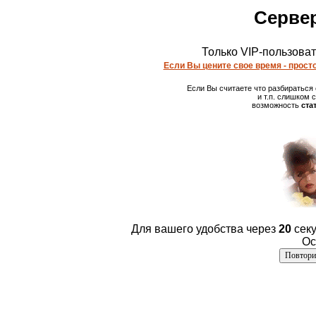
Сервер
Только VIP-пользова
Если Вы цените свое время - просто
Если Вы считаете что разбираться
и т.п. слишком
возможность
ста
Для вашего удобства через
20
секу
Ос