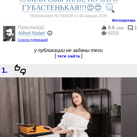
ГУБАСТЕНЬКАЯ!!!😍😍
Публикация №1565620 от 04 января 2026
Фотоэротика
Прислал(a):
9.6
1
(164)
Alfred Nobel
6058
Список публикаций
у публикации не заданы теги
[
]
теги сайта
1.