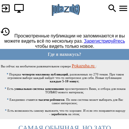
Просмотренные публикации не запоминаются и вы
можете видеть всё по нескольку раз.
Зарегистрируйтесь
чтобы видеть только новое.
Где я нахожусь?
Pokazuha.ru
Вы сейчас на необычном развлекательном сервере
:
Порядка
четверти миллиона публикаций
, разложенных по 270 темам. При таком
огромном выборе каждый найдет что-то интересное для себя. Новые публикации
каждые 5-10 минут
;
Есть
уникальная система запоминания
просмотренного Вами, и отбора для показа
ТОЛЬКО нового материала;
Ежедневно ставятся
тысячи рейтингов
. По ним система может выбирать для Вас
самое интересное;
Есть возможность самому выложить что-то хорошее. И если это понравится народу
-
заработать
на этом;
САМАЯ ОБЫЧНАЯ, НО ЗАТО