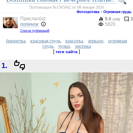
Публикация №1565842 от 08 января 2026
Фотоэротика
>
Огромная грудь
Прислал(a):
9.6
3
(149)
попенок
5820
Список публикаций
брюнетка
,
красивая грудь
,
красотка
,
зеркало
,
огромная
грудь
,
чулки
,
эротика
[
]
теги сайта
1.