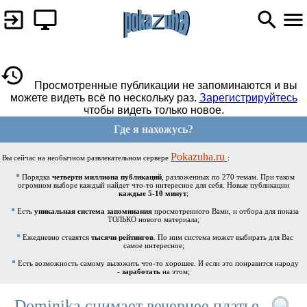
Просмотренные публикации не запоминаются и вы
можете видеть всё по нескольку раз.
Зарегистрируйтесь
чтобы видеть только новое.
Где я нахожусь?
Pokazuha.ru
Вы сейчас на необычном развлекательном сервере
:
Порядка
четверти миллиона публикаций
, разложенных по 270 темам. При таком
огромном выборе каждый найдет что-то интересное для себя. Новые публикации
каждые 5-10 минут
;
Есть
уникальная система запоминания
просмотренного Вами, и отбора для показа
ТОЛЬКО нового материала;
Ежедневно ставятся
тысячи рейтингов
. По ним система может выбирать для Вас
самое интересное;
Есть возможность самому выложить что-то хорошее. И если это понравится народу
-
заработать
на этом;
Dominika снимает вечернее платье.