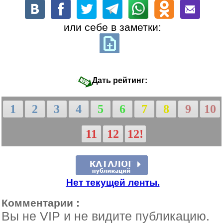
или себе в заметки:
Дать рейтинг:
1
2
3
4
5
6
7
8
9
10
11
12
12!
Нет текущей ленты.
Комментарии :
Вы не VIP и не видите публикацию.