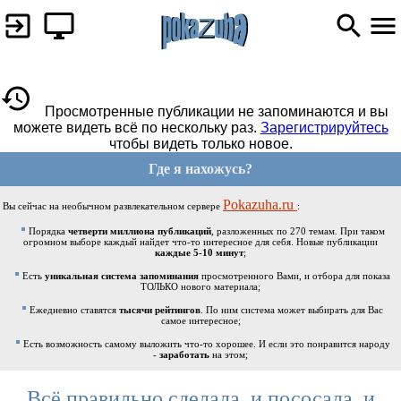
Просмотренные публикации не запоминаются и вы
можете видеть всё по нескольку раз.
Зарегистрируйтесь
чтобы видеть только новое.
Где я нахожусь?
Pokazuha.ru
Вы сейчас на необычном развлекательном сервере
:
Порядка
четверти миллиона публикаций
, разложенных по 270 темам. При таком
огромном выборе каждый найдет что-то интересное для себя. Новые публикации
каждые 5-10 минут
;
Есть
уникальная система запоминания
просмотренного Вами, и отбора для показа
ТОЛЬКО нового материала;
Ежедневно ставятся
тысячи рейтингов
. По ним система может выбирать для Вас
самое интересное;
Есть возможность самому выложить что-то хорошее. И если это понравится народу
-
заработать
на этом;
Всё правильно сделала, и пососала, и