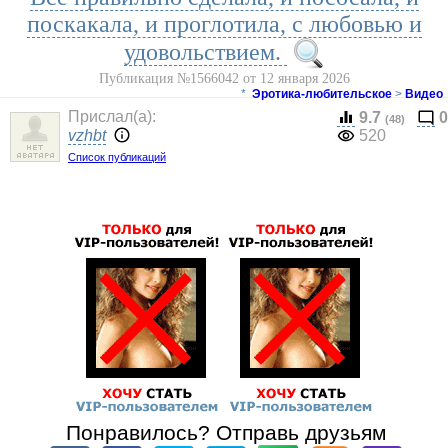
поскакала, и проглотила, с любовью и
удовольствием.
Публикация №1566042 от 12 января 2026
*
Эротика-любительское
>
Видео
Прислал(a):
9.7
0
(48)
vzhbt
520
Список публикаций
Понравилось? Отправь друзьям