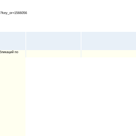
cfm?key_or=1566056
бликаций по