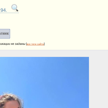
 94.
ликации не заданы
[
]
все теги сайта