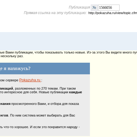
Публикация
Прямая ссылка на эту публикацию:
http://pokazuha.ru/view/topic.
е Вами публикации, чтобы показывать только новые. Из-за этого Вы видите много пу
нескольку раз.
е я нахожусь?
Pokazuha.ru
ном сервере
:
ликаций
, разложенных по 270 темам. При таком
то интересное для себя. Новые публикации
каждые
инания
просмотренного Вами, и отбора для показа
ингов
. По ним система может выбирать для Вас
 что-то хорошее. И если это понравится народу -