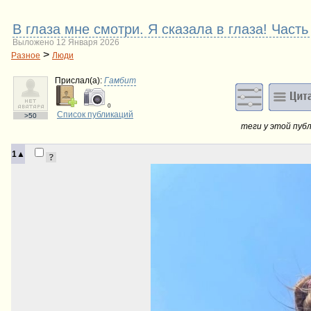
B глаза мне смотри. Я сказала в глаза! Часть
Выложено 12 Января 2026
>
Разное
Люди
Прислал(a):
Гамбит
0
Список публикаций
>50
теги у этой пуб
1▲