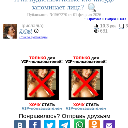
запоминает лица?
Публикация №1567270 от 01 февраля 2026
*
Эротика
>
Видео
>
ХХХ
Прислал(a):
10.3
3
(95)
ZVlad
681
Список публикаций
Понравилось? Отправь друзьям