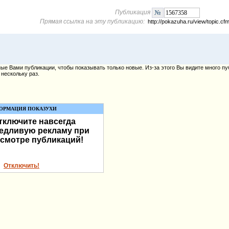
Публикация
Прямая ссылка на эту публикацию:
http://pokazuha.ru/view/topic.
е Вами публикации, чтобы показывать только новые. Из-за этого Вы видите много пу
нескольку раз.
ОРМАЦИЯ ПОКАЗУХИ
тключите навсегда
едливую рекламу при
смотре публикаций!
Отключить!