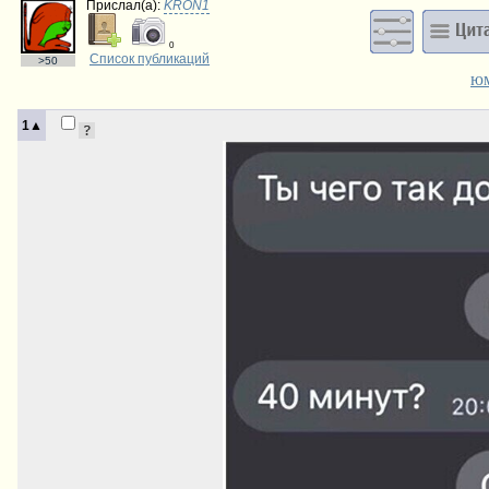
Прислал(a):
KRON1
0
Список публикаций
>50
ю
1▲