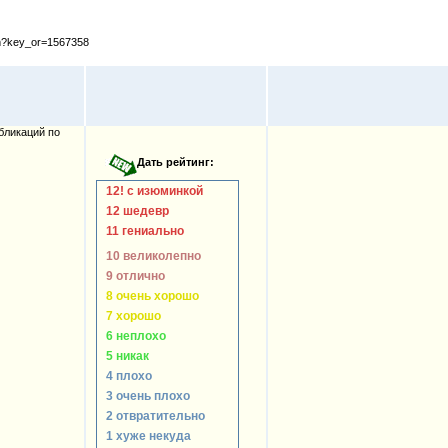
cfm?key_or=1567358
бликаций по
12! с изюминкой
12 шедевр
11 гениально
10 великолепно
9 отлично
8 очень хорошо
7 хорошо
6 неплохо
5 никак
4 плохо
3 очень плохо
2 отвратительно
1 хуже некуда