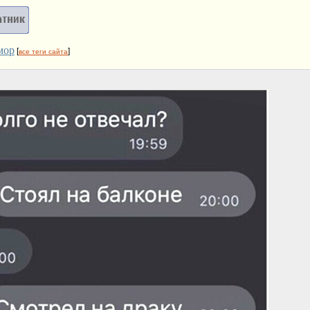
мор
[
]
все теги сайта