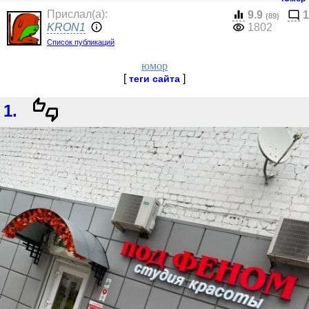
Прислал(a):
9.9
1
(89)
KRON1
1802
Список публикаций
юмор
[
]
теги сайта
1.