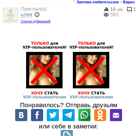
*
Эротика-любительское
>
Видео
Прислал(a):
10
1
(49)
vzhbt
593
Список публикаций
Понравилось? Отправь друзьям
или себе в заметки: