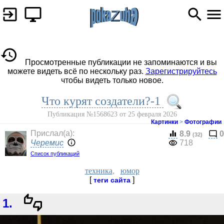
Просмотренные публикации не запоминаются и вы
можете видеть всё по нескольку раз.
Зарегистрируйтесь
чтобы видеть только новое.
Что курят создатели?-1
Публикация №1568623 от 25 февраля 2026
Картинки
>
Фотографии
Прислал(a):
8.9
0
(32)
Черемис
718
Список публикаций
техника
,
юмор
[
]
теги сайта
1.