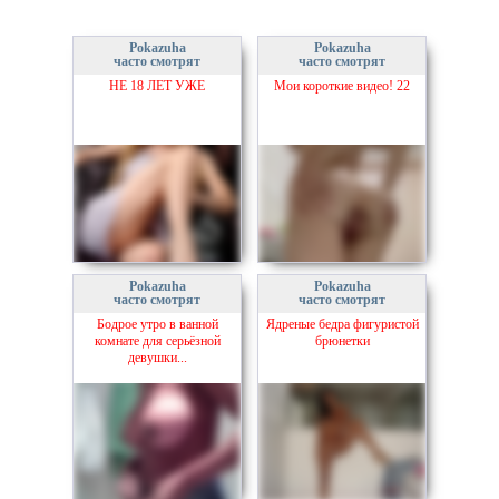
Pokazuha
Pokazuha
часто смотрят
часто смотрят
НЕ 18 ЛЕТ УЖЕ
Мои короткие видео! 22
Pokazuha
Pokazuha
часто смотрят
часто смотрят
Бодрое утро в ванной
Ядреные бедра фигуристой
комнате для серьёзной
брюнетки
девушки...