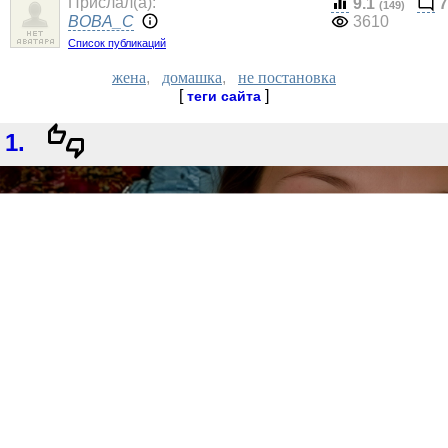
Прислал(a):
9.1
7
(149)
BOBA_C
3610
Список публикаций
жена
,
домашка
,
не постановка
[
]
теги сайта
1.