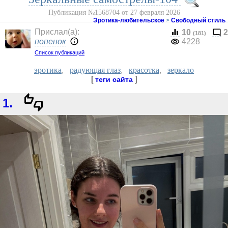
Публикация №1568704 от 27 февраля 2026
Эротика-любительское
>
Свободный стиль
Прислал(a):
10
2
(181)
попенок
4228
Список публикаций
эротика
,
радующая глаз
,
красотка
,
зеркало
[
]
теги сайта
1.