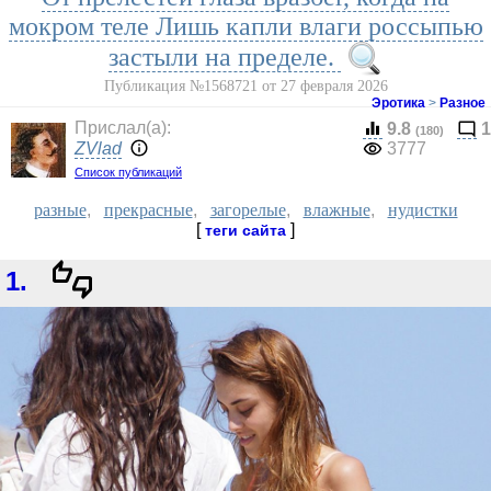
мокром теле Лишь капли влаги россыпью
застыли на пределе.
Публикация №1568721 от 27 февраля 2026
Эротика
>
Разное
Прислал(a):
9.8
1
(180)
ZVlad
3777
Список публикаций
разные
,
прекрасные
,
загорелые
,
влажные
,
нудистки
[
]
теги сайта
1.