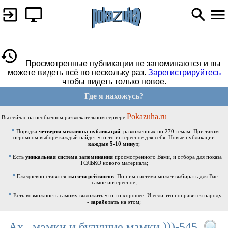
Просмотренные публикации не запоминаются и вы
можете видеть всё по нескольку раз.
Зарегистрируйтесь
чтобы видеть только новое.
Где я нахожусь?
Pokazuha.ru
Вы сейчас на необычном развлекательном сервере
:
Порядка
четверти миллиона публикаций
, разложенных по 270 темам. При таком
огромном выборе каждый найдет что-то интересное для себя. Новые публикации
каждые 5-10 минут
;
Есть
уникальная система запоминания
просмотренного Вами, и отбора для показа
ТОЛЬКО нового материала;
Ежедневно ставятся
тысячи рейтингов
. По ним система может выбирать для Вас
самое интересное;
Есть возможность самому выложить что-то хорошее. И если это понравится народу
-
заработать
на этом;
Ах , мамки и будущие мамки )))-545