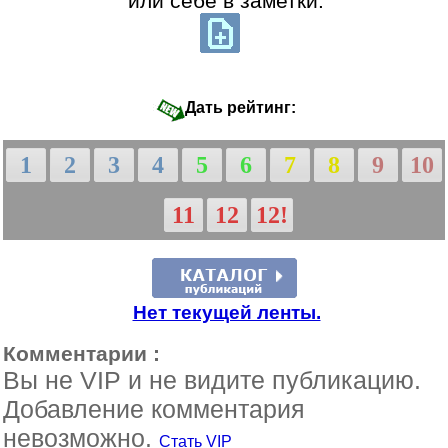
или себе в заметки:
Дать рейтинг:
1
2
3
4
5
6
7
8
9
10
11
12
12!
Нет текущей ленты.
Комментарии :
Вы не VIP и не видите публикацию.
Добавление комментария
невозможно.
Стать VIP