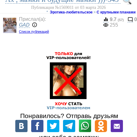
Публикация №1569011 от 03 марта 2026
*
Эротика-любительское
>
С крупными планами
Прислал(a):
9.7
0
(57)
GAD
255
Список публикаций
Понравилось? Отправь друзьям