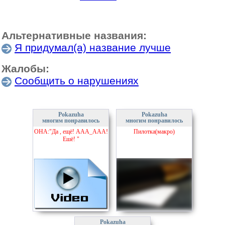
Альтернативные названия:
Я придумал(а) название лучше
Жалобы:
Сообщить о нарушениях
Pokazuha
Pokazuha
многим понравилось
многим понравилось
ОНА:"Да , ещё! ААА_ААА!
Пилотка(макро)
Ешё! "
Pokazuha