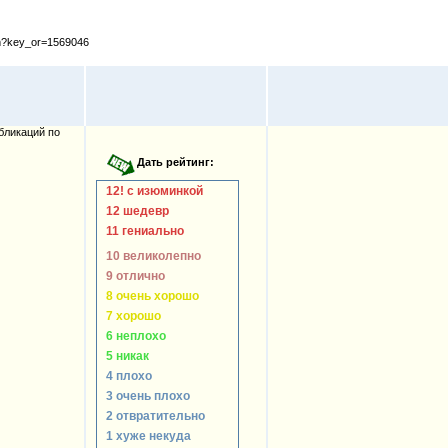
cfm?key_or=1569046
бликаций по
12! с изюминкой
12 шедевр
11 гениально
10 великолепно
9 отлично
8 очень хорошо
7 хорошо
6 неплохо
5 никак
4 плохо
3 очень плохо
2 отвратительно
1 хуже некуда