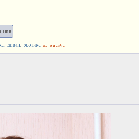
ка
диван
эротика
,
,
[
]
все теги сайта