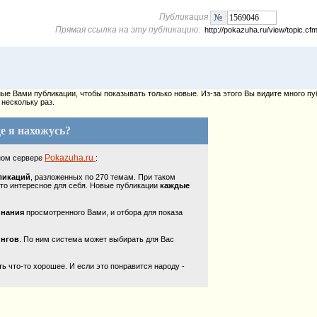
Публикация
Прямая ссылка на эту публикацию:
http://pokazuha.ru/view/topic.
е Вами публикации, чтобы показывать только новые. Из-за этого Вы видите много пу
нескольку раз.
е я нахожусь?
Pokazuha.ru
ном сервере
:
ликаций
, разложенных по 270 темам. При таком
то интересное для себя. Новые публикации
каждые
инания
просмотренного Вами, и отбора для показа
ингов
. По ним система может выбирать для Вас
 что-то хорошее. И если это понравится народу -