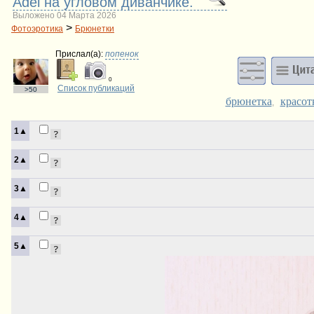
Adel на угловом диванчике.
Выложено 04 Марта 2026
>
Фотоэротика
Брюнетки
Прислал(a):
попенок
0
Список публикаций
>50
брюнетка
красот
,
1▲
2▲
3▲
4▲
5▲