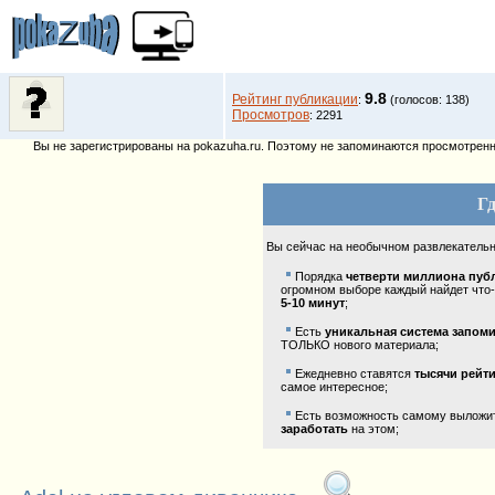
9.8
Рейтинг публикации
:
(голосов: 138)
Просмотров
: 2291
Вы не зарегистрированы на pokazuha.ru. Поэтому не запоминаются просмотренны
Гд
Вы сейчас на необычном развлекатель
Порядка
четверти миллиона пуб
огромном выборе каждый найдет что-
5-10 минут
;
Есть
уникальная система запом
ТОЛЬКО нового материала;
Ежедневно ставятся
тысячи рейт
самое интересное;
Есть возможность самому выложить
заработать
на этом;