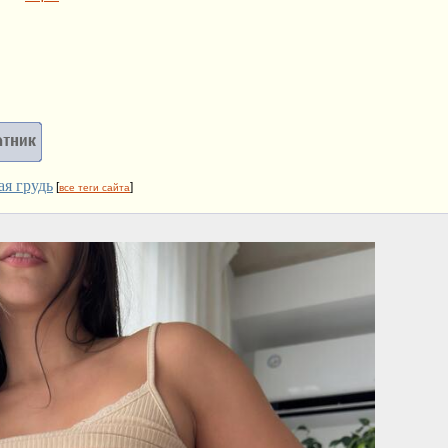
ая грудь
[
]
все теги сайта