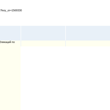
cfm?key_or=1569330
бликаций по