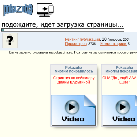
10
Рейтинг публикации
:
(голосов: 200)
Просмотров
Комментариев:
: 3736
5
Вы не зарегистрированы на pokazuha.ru. Поэтому не запоминаются просмотренны
Pokazuha
Pokazuha
многим понравилось
многим понрави
Стриптиз на вебкамеру
ОНА:"Да , ещё! ААА
Дианы Шурыгиной
Ешё! "