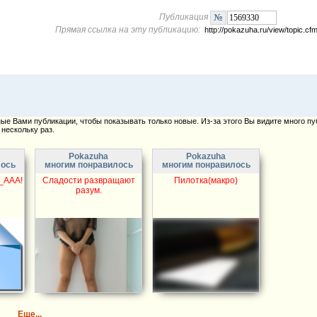
Публикация
Прямая ссылка на эту публикацию:
http://pokazuha.ru/view/topic.
е Вами публикации, чтобы показывать только новые. Из-за этого Вы видите много пу
нескольку раз.
Pokazuha
Pokazuha
лось
многим понравилось
многим понравилось
_ААА!
Сладости развращают
Пилотка(макро)
разум.
Еще...