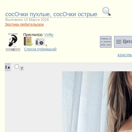
сосОчки пухлые, сосОчки острые
Выложено 10 Марта 2026
Эротика-любительское
Прислал(a):
Voffig
0
Список публикаций
+1
красив
1▲