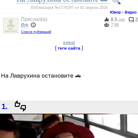
Публикация №1570597 от 02 апреля 2026
Юмор
>
Видео
Прислал(a):
9.5
2
(22)
Brk
736
Список публикаций
юмор
[
]
теги сайта
На Лаврухина остановите 🚗
1.