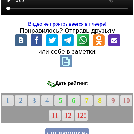
Видео не проигрывается в плеере!
Понравилось? Отправь друзьям
или себе в заметки:
Дать рейтинг:
1
2
3
4
5
6
7
8
9
10
11
12
12!