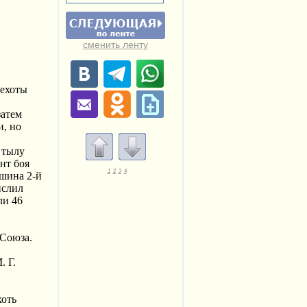
сменить ленту
пехоты
затем
и, но
 тылу
нт боя
1
2
3
4
ршина 2-й
ислил
ли 46
 Союза.
. Г.
хоть