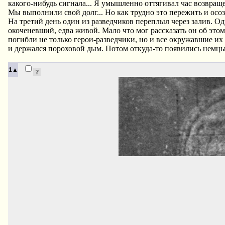
какого-нибудь сигнала... Я умышленно оттягивал час возвращ
Мы выполнили свой долг... Но как трудно это пережить и осоз
На третий день один из разведчиков переплыл через залив. Од
окоченевший, едва живой. Мало что мог рассказать он об это
погибли не только герои-разведчики, но и все окружавшие и
и держался пороховой дым. Потом откуда-то появились немцы,
1▲