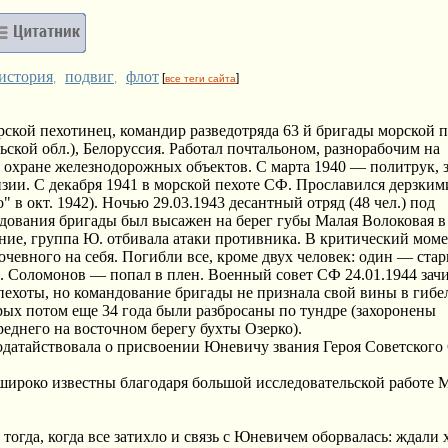
история
подвиг
флот
,
,
[
]
все теги сайта
ской пехотинец, командир разведотряда 63 й бригады морской 
льской обл.), Белоруссия. Работал почтальоном, разнорабочим на
о охране железнодорожных объектов. С марта 1940 — политрук, 
изии. С декабря 1941 в морской пехоте СФ. Прославился дерзким
в окт. 1942). Ночью 29.03.1943 десантный отряд (48 чел.) под
дования бригады был высажен на берег губы Малая Волоковая в
ние, группа Ю. отбивала атаки противника. В критический моме
чевного на себя. Погибли все, кроме двух человек: один — ста
В. Соломонов — попал в плен. Военный совет СФ 24.01.1944 зач
пехоты, но командование бригады не признала свой вины в гибе
орых потом еще 34 года были разбросаны по тундре (захоронены
еднего на восточном берегу бухты Озерко).
датайствовала о присвоении Юневичу звания Героя Советского
ироко известны благодаря большой исследовательской работе М
тогда, когда все затихло и связь с Юневичем оборвалась: ждали 