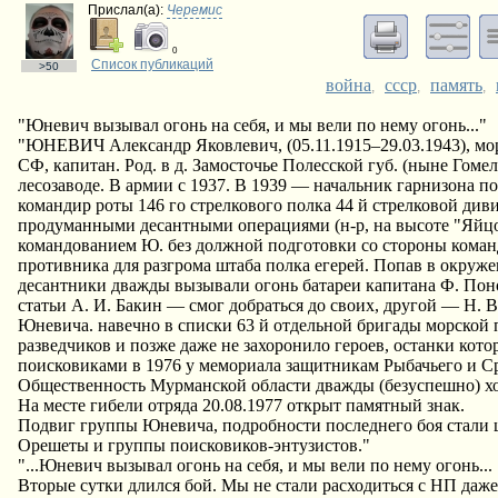
Прислал(a):
Черемис
0
Список публикаций
>50
война
ссср
память
,
,
,
"Юневич вызывал огонь на себя, и мы вели по нему огонь..."
"ЮНЕВИЧ Александр Яковлевич, (05.11.1915–29.03.1943), мор
СФ, капитан. Род. в д. Замосточье Полесской губ. (ныне Гоме
лесозаводе. В армии с 1937. В 1939 — начальник гарнизона п
командир роты 146 го стрелкового полка 44 й стрелковой див
продуманными десантными операциями (н-р, на высоте "Яйцо" 
командованием Ю. без должной подготовки со стороны коман
противника для разгрома штаба полка егерей. Попав в окруже
десантники дважды вызывали огонь батареи капитана Ф. Поно
статьи А. И. Бакин — смог добраться до своих, другой — Н. 
Юневича. навечно в списки 63 й отдельной бригады морской 
разведчиков и позже даже не захоронило героев, останки кот
поисковиками в 1976 у мемориала защитникам Рыбачьего и Ср
Общественность Мурманской области дважды (безуспешно) хо
На месте гибели отряда 20.08.1977 открыт памятный знак.
Подвиг группы Юневича, подробности последнего боя стали ш
Орешеты и группы поисковиков-энтузистов."
"...Юневич вызывал огонь на себя, и мы вели по нему огонь...
Вторые сутки длился бой. Мы не стали расходиться с НП даже 