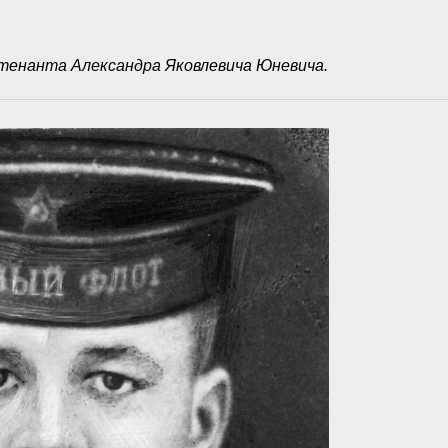
енанта Александра Яковлевича Юневича.