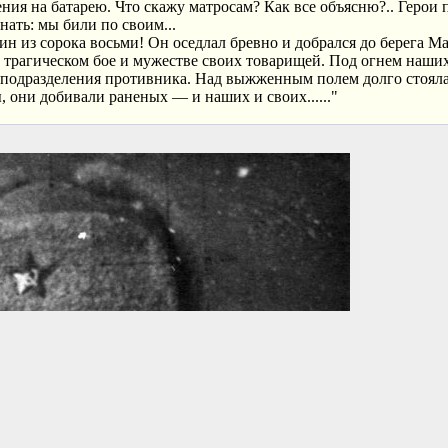
ения на батарею. Что скажу матросам? Как все объясню?.. Герои 
нать: мы били по своим...
ин из сорока восьми! Он оседлал бревно и добрался до берега М
м трагическом бое и мужестве своих товарищей. Под огнем наши
х подразделения противника. Над выжженным полем долго стоял
 они добивали раненых — и наших и своих......"