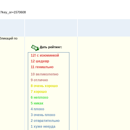
cfm?key_or=1570608
бликаций по
12! с изюминкой
12 шедевр
11 гениально
10 великолепно
9 отлично
8 очень хорошо
7 хорошо
6 неплохо
5 никак
4 плохо
3 очень плохо
2 отвратительно
1 хуже некуда