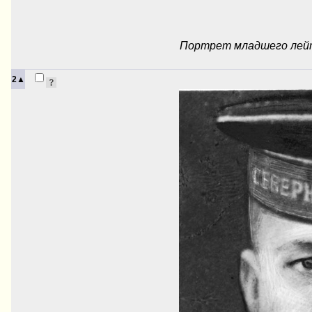
Портрет младшего лейт
2▲