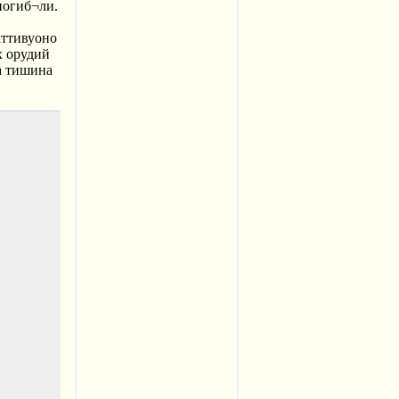
погиб¬ли.
аттивуоно
х орудий
а тишина