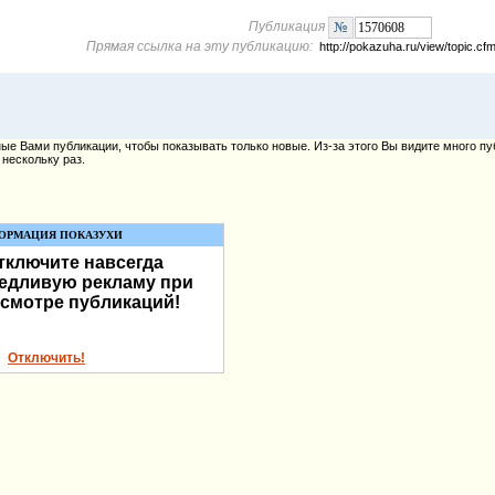
Публикация
Прямая ссылка на эту публикацию:
http://pokazuha.ru/view/topic.
е Вами публикации, чтобы показывать только новые. Из-за этого Вы видите много пу
нескольку раз.
ОРМАЦИЯ ПОКАЗУХИ
тключите навсегда
едливую рекламу при
смотре публикаций!
Отключить!