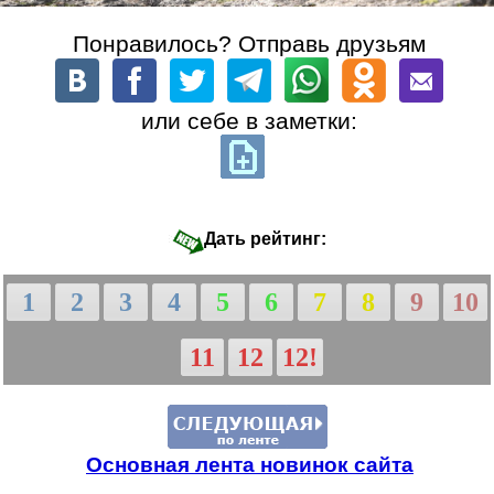
Понравилось? Отправь друзьям
или себе в заметки:
Дать рейтинг:
1
2
3
4
5
6
7
8
9
10
11
12
12!
Основная лента новинок сайта