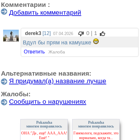
Комментарии :
Добавить комментарий
0 | 1
derek3
[12]
07.04.2026
Вдул бы прям на камушке
Ответить
Жалоба
Альтернативные названия:
Я придумал(а) название лучше
Жалобы:
Сообщить о нарушениях
Pokazuha
Pokazuha
многим понравилось
многим понравилось
ОНА:"Да , ещё! ААА_ААА!
Гинекологи, подскажите, это
Ешё! "
нормально, когда та...