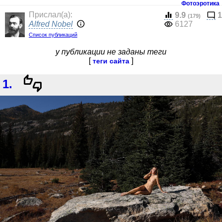
Фотоэротика
Прислал(a):
9.9
1
(179)
Alfred Nobel
6127
Список публикаций
у публикации не заданы теги
[
]
теги сайта
1.