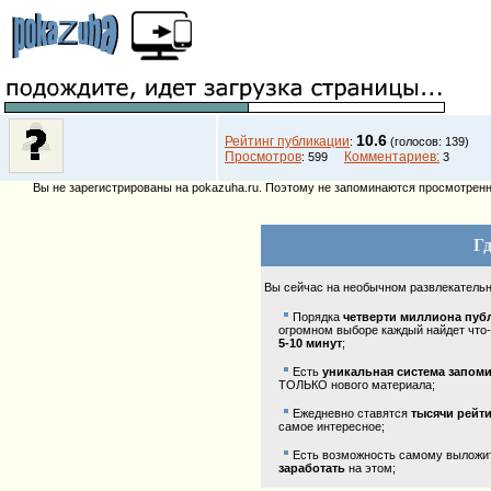
10.6
Рейтинг публикации
:
(голосов: 139)
Просмотров
Комментариев:
: 599
3
Вы не зарегистрированы на pokazuha.ru. Поэтому не запоминаются просмотренны
Гд
Вы сейчас на необычном развлекатель
Порядка
четверти миллиона пуб
огромном выборе каждый найдет что-
5-10 минут
;
Есть
уникальная система запом
ТОЛЬКО нового материала;
Ежедневно ставятся
тысячи рейт
самое интересное;
Есть возможность самому выложить
заработать
на этом;