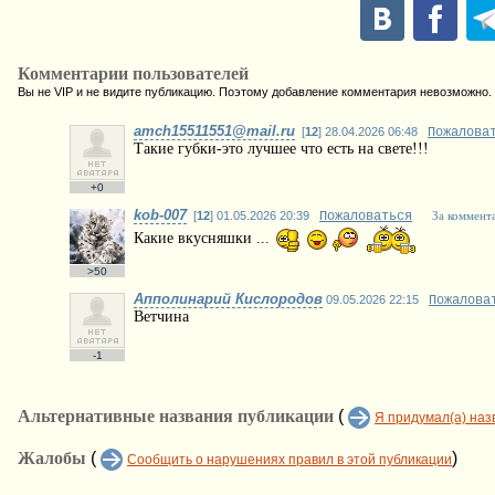
Комментарии пользователей
Вы не VIP и не видите публикацию. Поэтому добавление комментария невозможно.
amch15511551@mail.ru
[
12
] 28.04.2026 06:48
Пожалова
Такие губки-это лучшее что есть на свете!!!
+0
kob-007
[
12
] 01.05.2026 20:39
Пожаловаться
За коммент
Какие вкусняшки ...
>50
Апполинарий Кислородов
09.05.2026 22:15
Пожалова
Ветчина
-1
Альтернативные названия публикации
(
Я придумал(а) наз
Жалобы
(
)
Сообщить о нарушениях правил в этой публикации