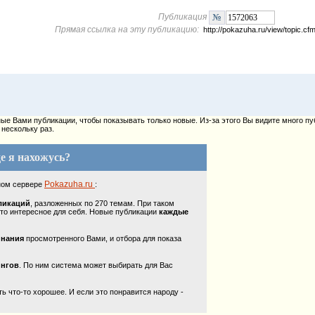
Публикация
Прямая ссылка на эту публикацию:
http://pokazuha.ru/view/topic.
е Вами публикации, чтобы показывать только новые. Из-за этого Вы видите много пу
нескольку раз.
е я нахожусь?
Pokazuha.ru
ном сервере
:
ликаций
, разложенных по 270 темам. При таком
то интересное для себя. Новые публикации
каждые
инания
просмотренного Вами, и отбора для показа
ингов
. По ним система может выбирать для Вас
 что-то хорошее. И если это понравится народу -