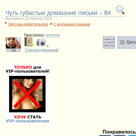
Чуть губастые домашние письки – 84
Выложено 28 Апреля 2026
*
>
Эротика-любительское
С крупными планами
Прислал(a):
попенок
0
Список публикаций
>50
Понравилось