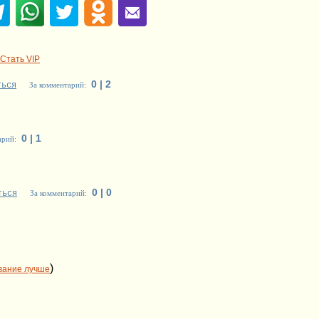
Стать VIP
0 | 2
ться
За комментарий:
0 | 1
арий:
0 | 0
ться
За комментарий:
)
вание лучше