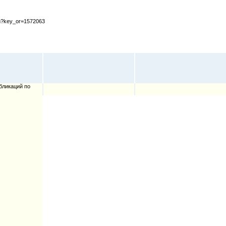
cfm?key_or=1572063
бликаций по