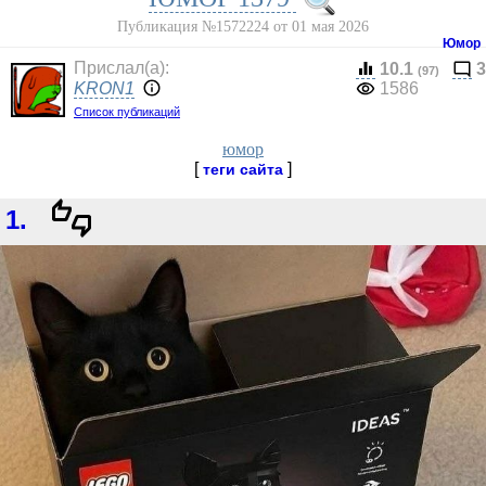
Публикация №1572224 от 01 мая 2026
Юмор
Прислал(a):
10.1
3
(97)
KRON1
1586
Список публикаций
юмор
[
]
теги сайта
1.