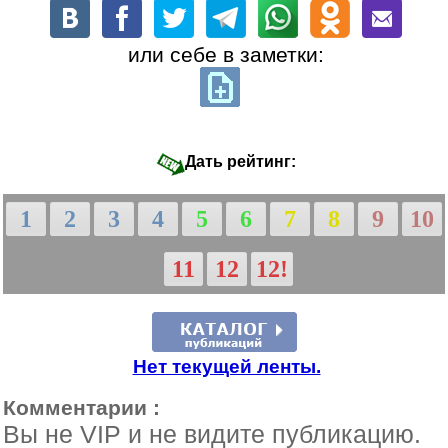
или себе в заметки:
Дать рейтинг:
1
2
3
4
5
6
7
8
9
10
11
12
12!
Нет текущей ленты.
Комментарии :
Вы не VIP и не видите публикацию.