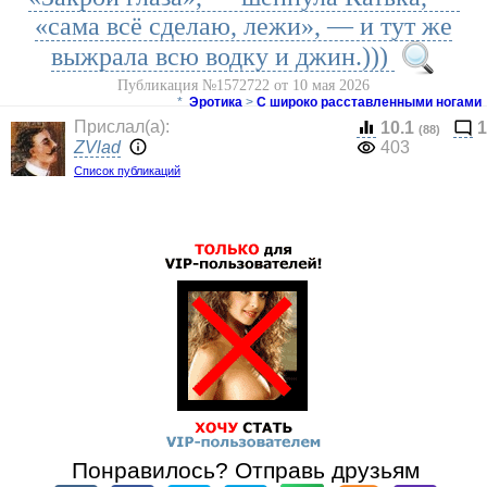
«сама всё сделаю, лежи», — и тут же
выжрала всю водку и джин.)))
Публикация №1572722 от 10 мая 2026
*
Эротика
>
С широко расставленными ногами
Прислал(a):
10.1
1
(88)
ZVlad
403
Список публикаций
Понравилось? Отправь друзьям