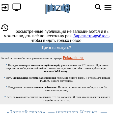
Просмотренные публикации не запоминаются и вы
можете видеть всё по нескольку раз.
Зарегистрируйтесь
чтобы видеть только новое.
Где я нахожусь?
Pokazuha.ru
Вы сейчас на необычном развлекательном сервере
:
Порядка
четверти миллиона публикаций
, разложенных по 270 темам. При таком
огромном выборе каждый найдет что-то интересное для себя. Новые публикации
каждые 5-10 минут
;
Есть
уникальная система запоминания
просмотренного Вами, и отбора для показа
ТОЛЬКО нового материала;
Ежедневно ставятся
тысячи рейтингов
. По ним система может выбирать для Вас
самое интересное;
Есть возможность самому выложить что-то хорошее. И если это понравится народу
-
заработать
на этом;
«Закрой глаза», — шепнула Катька, —