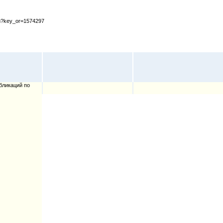
cfm?key_or=1574297
бликаций по