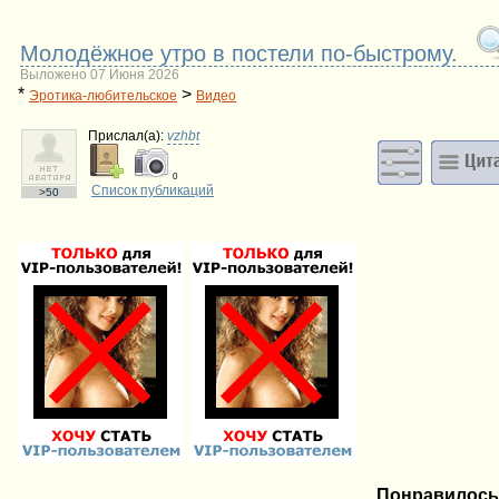
Молодёжное утро в постели по-быстрому.
Выложено 07 Июня 2026
*
>
Эротика-любительское
Видео
Прислал(a):
vzhbt
0
Список публикаций
>50
Понравилось