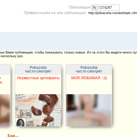
Публикация
Прямая ссылка на эту публикацию:
http://pokazuha.ru/view/topic.
е Вами публикации, чтобы показывать только новые. Из-за этого Вы видите много пу
нескольку раз.
Pokazuha
Pokazuha
т
часто смотрят
часто смотрят
е
Неуместные артефакты
МОЯ ЛЮБИМАЯ :-)))
за
Еще...