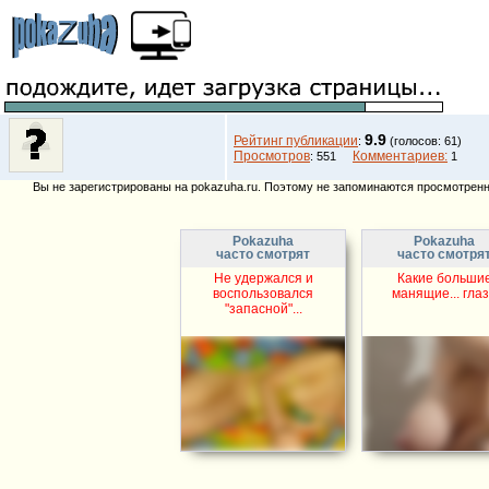
9.9
Рейтинг публикации
:
(голосов: 61)
Просмотров
Комментариев:
: 551
1
Вы не зарегистрированы на pokazuha.ru. Поэтому не запоминаются просмотренны
Pokazuha
Pokazuha
часто смотрят
часто смотря
Не удержался и
Какие больши
воспользовался
манящие... гла
"запасной"...