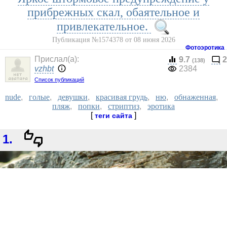
прибрежных скал, обаятельное и
привлекательное.
Публикация №1574378 от 08 июня 2026
Фотоэротика
Прислал(a):
9.7
2
(138)
vzhbt
2384
Список публикаций
nude
,
голые
,
девушки
,
красивая грудь
,
ню
,
обнаженная
,
пляж
,
попки
,
стриптиз
,
эротика
[
]
теги сайта
1.