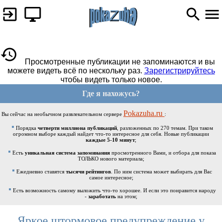
Просмотренные публикации не запоминаются и вы
можете видеть всё по нескольку раз.
Зарегистрируйтесь
чтобы видеть только новое.
Где я нахожусь?
Pokazuha.ru
Вы сейчас на необычном развлекательном сервере
:
Порядка
четверти миллиона публикаций
, разложенных по 270 темам. При таком
огромном выборе каждый найдет что-то интересное для себя. Новые публикации
каждые 5-10 минут
;
Есть
уникальная система запоминания
просмотренного Вами, и отбора для показа
ТОЛЬКО нового материала;
Ежедневно ставятся
тысячи рейтингов
. По ним система может выбирать для Вас
самое интересное;
Есть возможность самому выложить что-то хорошее. И если это понравится народу
-
заработать
на этом;
Яркое штормовое предупреждение у