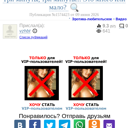
мало?
Публикация №1574423 от 09 июня 2026
*
Эротика-любительское
>
Видео
Прислал(a):
9.3
0
(57)
vzhbt
641
Список публикаций
Понравилось? Отправь друзьям