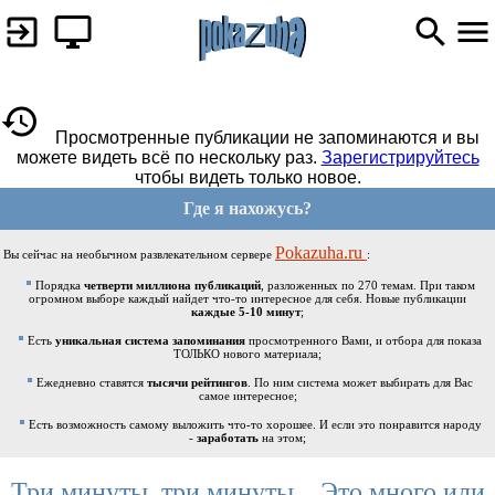
Просмотренные публикации не запоминаются и вы
можете видеть всё по нескольку раз.
Зарегистрируйтесь
чтобы видеть только новое.
Где я нахожусь?
Pokazuha.ru
Вы сейчас на необычном развлекательном сервере
:
Порядка
четверти миллиона публикаций
, разложенных по 270 темам. При таком
огромном выборе каждый найдет что-то интересное для себя. Новые публикации
каждые 5-10 минут
;
Есть
уникальная система запоминания
просмотренного Вами, и отбора для показа
ТОЛЬКО нового материала;
Ежедневно ставятся
тысячи рейтингов
. По ним система может выбирать для Вас
самое интересное;
Есть возможность самому выложить что-то хорошее. И если это понравится народу
-
заработать
на этом;
Три минуты, три минуты... Это много или