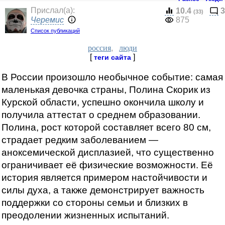
Прислал(a):
10.4
3
(33)
Черемис
875
Список публикаций
россия
,
люди
[
]
теги сайта
В России произошло необычное событие: самая
маленькая девочка страны, Полина Скорик из
Курской области, успешно окончила школу и
получила аттестат о среднем образовании.
Полина, рост которой составляет всего 80 см,
страдает редким заболеванием —
аноксемической дисплазией, что существенно
ограничивает её физические возможности. Её
история является примером настойчивости и
силы духа, а также демонстрирует важность
поддержки со стороны семьи и близких в
преодолении жизненных испытаний.