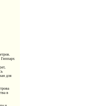
етров.
к Гиппарх
рат,
сь
ван для
строва
тва в
ра и