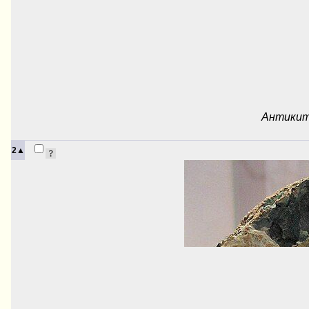
Антиките
2▲