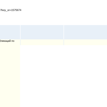
cfm?key_or=1575674
бликаций по