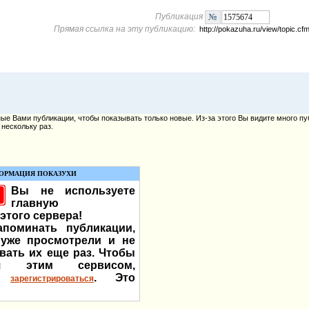
Публикация
Прямая ссылка на эту публикацию:
http://pokazuha.ru/view/topic.
е Вами публикации, чтобы показывать только новые. Из-за этого Вы видите много пу
нескольку раз.
ОРМАЦИЯ ПОКАЗУХИ
Вы не используете
главную
этого сервера!
поминать публикации,
уже просмотрели и не
вать их еще раз. Чтобы
ься этим сервисом,
мо
. Это
зарегистрироваться