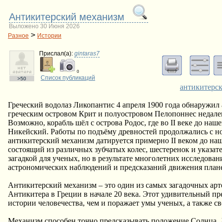
Антикитерский механизм
Выложено 30 Июня 2026
>
Разное
Истории
Прислал(a):
gintaras7
0
Список публикаций
>50
антикитерс
Греческий водолаз Ликопантис 4 апреля 1900 года обнаружил
греческим островом Крит и полуостровом Пелопоннес недалеко
Возможно, корабль шёл с острова Родос, где во II веке до на
Никейский. Работы по подъёму древностей продолжались с ноя
антикитерский механизм датируется примерно II веком до на
состоящий из различных зубчатых колес, шестеренок и указат
загадкой для ученых, но в результате многолетних исследова
астрономических наблюдений и предсказаний движения плане
Антикитерский механизм – это один из самых загадочных арт
Антикитера в Греции в начале 20 века. Этот удивительный п
истории человечества, чем и поражает умы ученых, а также с
Механизм способен точно предсказывать положение Солнца, 