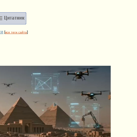
ии
[
]
все теги сайта