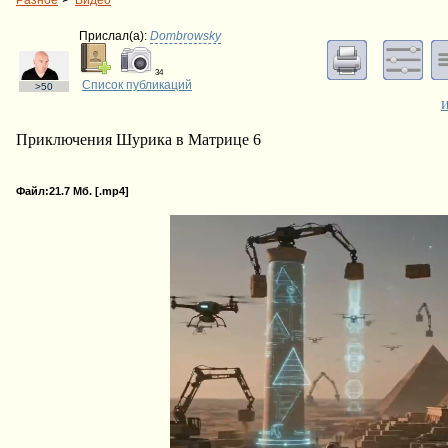
Разное
Видео
Прислал(a):
Dombrowsky
34
Список публикаций
>50
Приключения Шурика в Матрице 6
Файл:21.7 Мб. [.mp4]