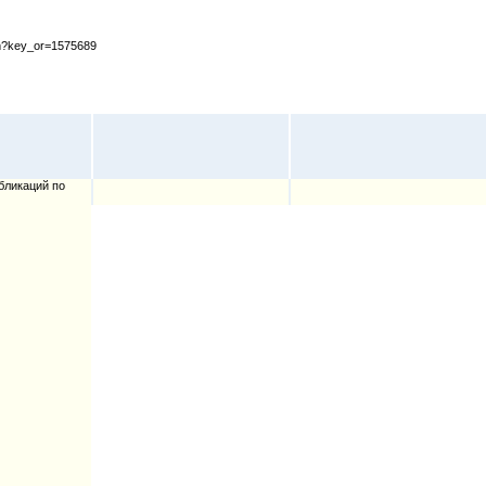
cfm?key_or=1575689
бликаций по