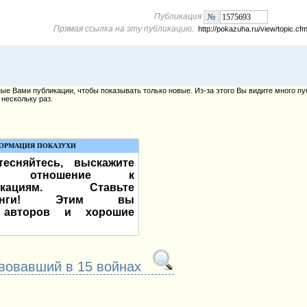
Публикация
Прямая ссылка на эту публикацию:
http://pokazuha.ru/view/topic.
е Вами публикации, чтобы показывать только новые. Из-за этого Вы видите много пу
нескольку раз.
ОРМАЦИЯ ПОКАЗУХИ
есняйтесь, выскажите
е отношение к
икациям. Ставьте
тинги! Этим вы
 авторов и хорошие
твовавший в 15 войнах