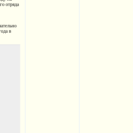
го отряда
чательно
года в