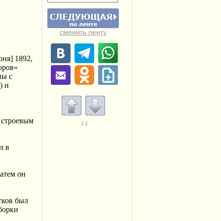
сменить ленту
ня] 1892,
оров»
ны с
) и
м строевым
1
2
л в
атем он
тков был
зборки