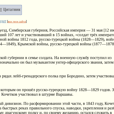
лдат
[
]
все теги сайта
уезд, Симбирская губерния, Российская империя — 31 мая [12 ию
ий 107 лет и участвовавший в 15 войнах, «солдат трёх императ
енной войны 1812 года, русско-турецкой войны (1828—1829), вой
44—1849), Крымской войны, русско-турецкой войны (1877—1878
кой губернии в семье солдата. На военную службу поступил из
рвоначально он был музыкантом унтер-офицерского звания, зате
 рядах лейб-гренадерского полка при Бородино, затем участвова
 с которым он прошёл русско-турецкую войну 1828—1829 годов. З
у Кочетков участвовал в штурме Варшавы.
й дивизион. По расформировании этой части, в 1843 году, Коче
на быстрых реках правильного спуска, наводки, укрепления и ра
у драгунскому полку и, по своему желанию, остался служить в