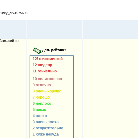
cfm?key_or=1575693
бликаций по
12! с изюминкой
12 шедевр
11 гениально
10 великолепно
9 отлично
8 очень хорошо
7 хорошо
6 неплохо
5 никак
4 плохо
3 очень плохо
2 отвратительно
1 хуже некуда