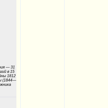
рия — 31
ший в 15
йны 1812
ны (1844—
ожника