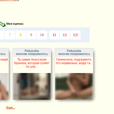
Моя оценка:
6
7
8
9
10
11
12
12!
Pokazuha
Pokazuha
лось
многим понравилось
многим понравилось
езжай
Та самая Анастасия
Гинекологи, подскажите,
Брагина, которая гуляет
это нормально, когда та...
по ули...
Еще...