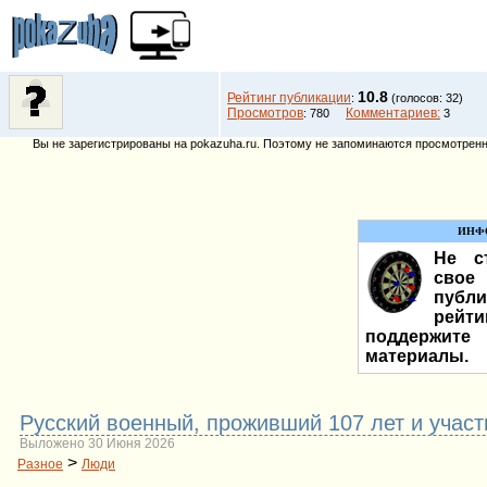
10.8
Рейтинг публикации
:
(голосов: 32)
Просмотров
Комментариев:
: 780
3
Вы не зарегистрированы на pokazuha.ru. Поэтому не запоминаются просмотренны
ИНФ
Не ст
сво
публ
рей
поддержите
материалы.
Pусский военный, проживший 107 лет и учас
Выложено 30 Июня 2026
>
Разное
Люди