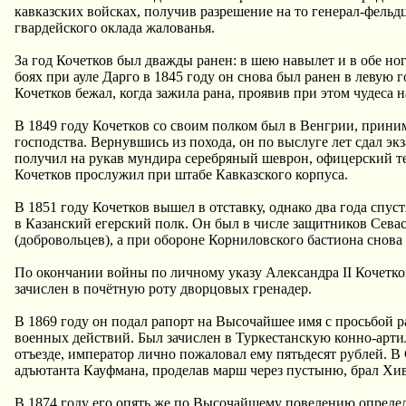
кавказских войсках, получив разрешение на то генерал-фель
гвардейского оклада жалованья.
За год Кочетков был дважды ранен: в шею навылет и в обе ног
боях при ауле Дарго в 1845 году он снова был ранен в левую г
Кочетков бежал, когда зажила рана, проявив при этом чудеса н
В 1849 году Кочетков со своим полком был в Венгрии, прини
господства. Вернувшись из похода, он по выслуге лет сдал эк
получил на рукав мундира серебряный шеврон, офицерский те
Кочетков прослужил при штабе Кавказского корпуса.
В 1851 году Кочетков вышел в отставку, однако два года спус
в Казанский егерский полк. Он был в числе защитников Севас
(добровольцев), а при обороне Корниловского бастиона снов
По окончании войны по личному указу Александра II Кочетков
зачислен в почётную роту дворцовых гренадер.
В 1869 году он подал рапорт на Высочайшее имя с просьбой р
военных действий. Был зачислен в Туркестанскую конно-арти
отъезде, император лично пожаловал ему пятьдесят рублей. В
адъютанта Кауфмана, проделав марш через пустыню, брал Хив
В 1874 году его опять же по Высочайшему повелению определи