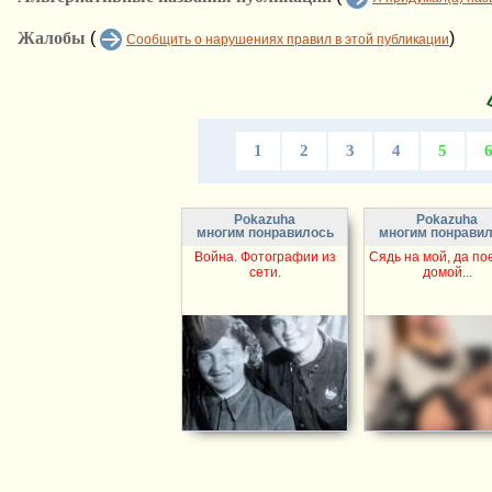
Жалобы
(
)
Сообщить о нарушениях правил в этой публикации
1
2
3
4
5
Pokazuha
Pokazuha
многим понравилось
многим понрави
Война. Фотографии из
Сядь на мой, да по
сети.
домой...