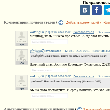
Понравилось
Комментарии пользователей
(
Добавить комментарий к публ
waking60
[
12
] 02.07.2026 15:03
Пожаловаться
За комме
Мощно)))жаль, ничего про семью. А где этот камень
>50
gintaras7
[публикатор]
[
12
] 08.07.2026 06:51
Пожаловать
waking60
:
Мощно)))жаль, ничего про семью. А где этот камень лежит?
>50
Памятный знак Василию Кочеткову (Ульяновск, 2023)
waking60
[
12
] 08.07.2026 06:58
Пожаловаться
За комме
gintaras7
:
Памятный знак Василию Кочеткову (Ульяновск, 2023).
>50
Аы на фото посмотрите. И сразу понятно, что это Ул
Альтернативные названия публикации
(
Я придумал(а) наз