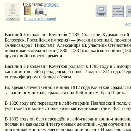
Прислал(a):
gintaras7
0
Список публикаций
>50
со
Василий Николаевич Кочетко́в (1785, Спасское, Курмышский 
Белозерск, Российская империя) — русский военный, проживш
(Александра I, Николая I, Александра II), участник Отечеств
польскими мятежниками (1830—1831), кавказской войны (18
других войн своего времени.
Василий Николаевич Кочетков родился в 1785 году в Симбирс
кантонистов лейб-гренадерского полка 7 марта 1811 года. Пе
унтер-офицером и фельдфебелем.
Во время Отечественной войны 1812 года Кочетков сражался в
заграничном походе, сражался под Лейпцигом, брал Париж.
В 1820 году его переводят в лейб-гвардии Павловский полк,
участвовал в войне с польскими мятежниками, где в 1831 год
В 1833 году он был переведён в лейб-гвардии конно-пионерны
послан на кавказский театр боевых действий, «для обучения 
понтонных мостов». Здесь он был причислен к Нижегородском