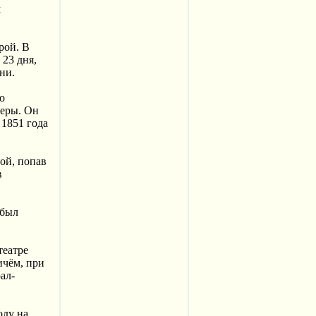
м
рой. В
 23 дня,
ни.
о
церы. Он
 1851 года
ной, попав
в
 был
театре
ичём, при
ал-
оду на