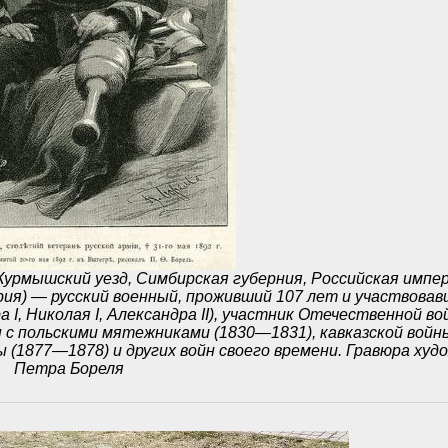
 Курмышский уезд, Симбирская губерния, Российская импе
ерия) — русский военный, проживший 107 лет и участвовав
I, Николая I, Александра II), участник Отечественной во
ы с польскими мятежниками (1830—1831), кавказской вой
ы (1877—1878) и других войн своего времени. Гравюра худ
Петра Бореля