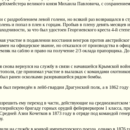
дцейхмейстера великого князя Михаила Павловича, с сохранение
и с раздроблением левой голени, но всякий раз возвращался в ст
олень и попал в плен к горцам. Пробыв в плену девять месяцев и
аходчивости, за что был удостоен Георгиевского креста 4-й степе
мая участие в подавлении восстания венгров против австрийског
замен на офицерское звание, но отказался от производства в офи
мляк на саблю и право на получение 2/3 оклада прапорщика. До
тя снова вернулся на службу в связи с начавшейся Крымской вой
тополя, где принимал участие в вылазках с командами охотнико
а был ранен осколками разорвавшейся рядом бомбы.
 был переведён в лейб-гвардии Драгунский полк, а в 1862 году
азрешить ему переход в части, действующие на среднеазиатском 
ллерийскую бригаду горных орудий фейерверкером 1 класса, пр
 Средней Азии Кочетков в 1873 году в отряде под командой генер
у.
ли на службу в конвой императорского поезда, однако в 1876 г