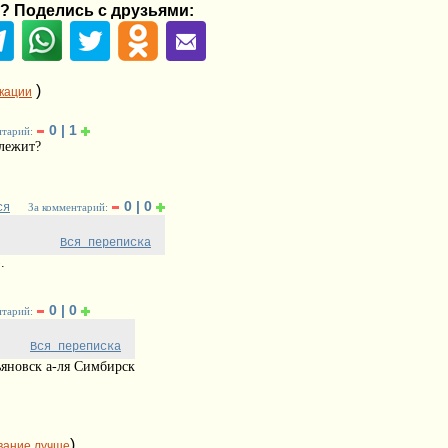
? Поделись с друзьями:
)
икации
0 | 1
нтарий:
 лежит?
0 | 0
ся
За комментарий:
Вся переписка
.
0 | 0
нтарий:
Вся переписка
ьяновск а-ля Симбирск
)
вание лучше