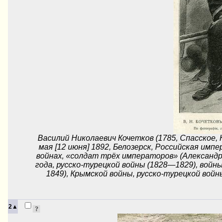
Василий Николаевич Кочетков (1785, Спасское,
мая [12 июня] 1892, Белозерск, Российская имп
войнах, «солдат трёх императоров» (Александра 
года, русско-турецкой войны (1828—1829), войн
1849), Крымской войны, русско-турецкой войн
2▲