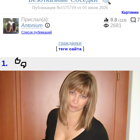
Публикация №1575719 от 01 июля 2026
Картинки
Прислал(a):
9.8
7
(123)
Antonium
2681
Список публикаций
гражданки
[
]
теги сайта
1.