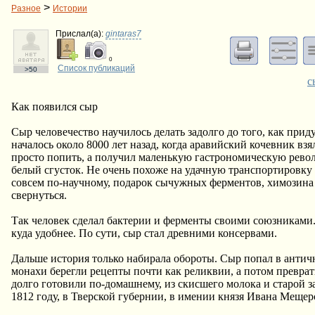
>
Разное
Истории
Прислал(a):
gintaras7
0
Список публикаций
>50
с
Как появился сыр
Сыр человечество научилось делать задолго до того, как при
началось около 8000 лет назад, когда аравийский кочевник вз
просто попить, а получил маленькую гастрономическую рево
белый сгусток. Не очень похоже на удачную транспортировку 
совсем по-научному, подарок сычужных ферментов, химозина и
свернуться.
Так человек сделал бактерии и ферменты своими союзниками.
куда удобнее. По сути, сыр стал древними консервами.
Дальше история только набирала обороты. Сыр попал в антич
монахи берегли рецепты почти как реликвии, а потом превра
долго готовили по-домашнему, из скисшего молока и старой з
1812 году, в Тверской губернии, в имении князя Ивана Мещер