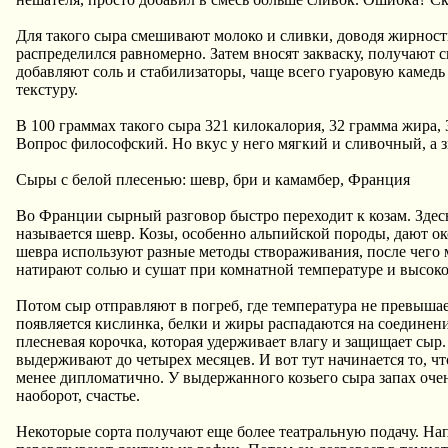
Для такого сыра смешивают молоко и сливки, доводя жирност
распределился равномерно. Затем вносят закваску, получают 
добавляют соль и стабилизаторы, чаще всего гуаровую камедь
текстуру.
В 100 граммах такого сыра 321 килокалория, 32 грамма жира, 
Вопрос философский. Но вкус у него мягкий и сливочный, а з
Сыры с белой плесенью: шевр, бри и камамбер, Франция
Во Франции сырный разговор быстро переходит к козам. Здесь 
называется шевр. Козы, особенно альпийской породы, дают око
шевра используют разные методы створаживания, после чего
натирают солью и сушат при комнатной температуре и высоко
Потом сыр отправляют в погреб, где температура не превыша
появляется кислинка, белки и жиры распадаются на соединени
плесневая корочка, которая удерживает влагу и защищает сыр.
выдерживают до четырех месяцев. И вот тут начинается то, 
менее дипломатично. У выдержанного козьего сыра запах очен
наоборот, счастье.
Некоторые сорта получают еще более театральную подачу. На