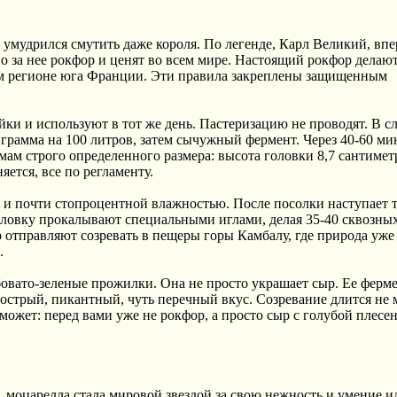
о умудрился смутить даже короля. По легенде, Карл Великий, вп
но за нее рокфор и ценят во всем мире. Настоящий рокфор делают
ном регионе юга Франции. Эти правила закреплены защищенным
ки и используют в тот же день. Пастеризацию не проводят. В с
2-3 грамма на 100 литров, затем сычужный фермент. Через 40-60 ми
рмам строго определенного размера: высота головки 8,7 сантимет
яется, все по регламенту.
C и почти стопроцентной влажностью. После посолки наступает 
головку прокалывают специальными иглами, делая 35-40 сквозны
р отправляют созревать в пещеры горы Камбалу, где природа уже
.
бовато-зеленые прожилки. Она не просто украшает сыр. Ее ферм
острый, пикантный, чуть перечный вкус. Созревание длится не 
оможет: перед вами уже не рокфор, а просто сыр с голубой плесе
р, моцарелла стала мировой звездой за свою нежность и умение и