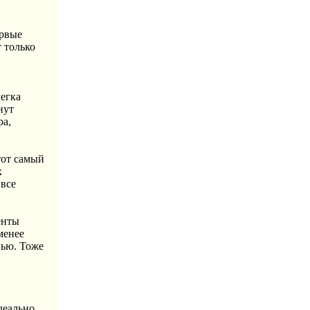
ервые
 только
легка
нут
ра,
тот самый
х
 все
енты
менее
нью. Тоже
деально