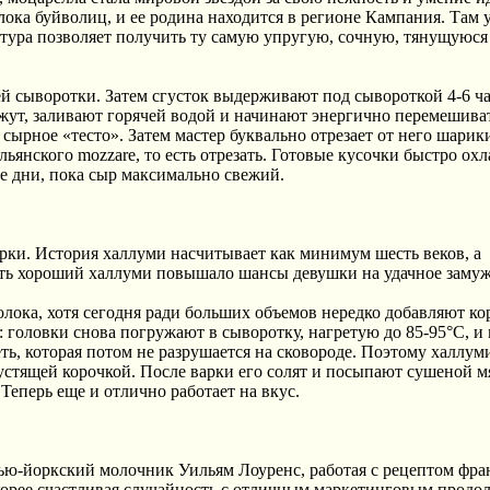
олока буйволиц, и ее родина находится в регионе Кампания. Там 
уктура позволяет получить ту самую упругую, сочную, тянущуюся 
й сыворотки. Затем сгусток выдерживают под сывороткой 4-6 ча
ежут, заливают горячей водой и начинают энергично перемешива
 сырное «тесто». Затем мастер буквально отрезает от него шарик
льянского mozzare, то есть отрезать. Готовые кусочки быстро ох
е дни, пока сыр максимально свежий.
арки. История халлуми насчитывает как минимум шесть веков, а
ать хороший халлуми повышало шансы девушки на удачное замуж
лока, хотя сегодня ради больших объемов нередко добавляют ко
головки снова погружают в сыворотку, нагретую до 85-95°C, и 
ть, которая потом не разрушается на сковороде. Поэтому халлум
устящей корочкой. После варки его солят и посыпают сушеной м
Теперь еще и отлично работает на вкус.
ью-йоркский молочник Уильям Лоуренс, работая с рецептом фра
корее счастливая случайность с отличным маркетинговым продо