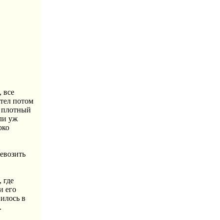
 все
отел потом
и плотный
ли уж
око
евозить
 где
и его
вилось в
.