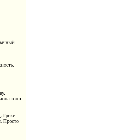
обычный
жность,
ву,
лиона тонн
. Греки
. Просто