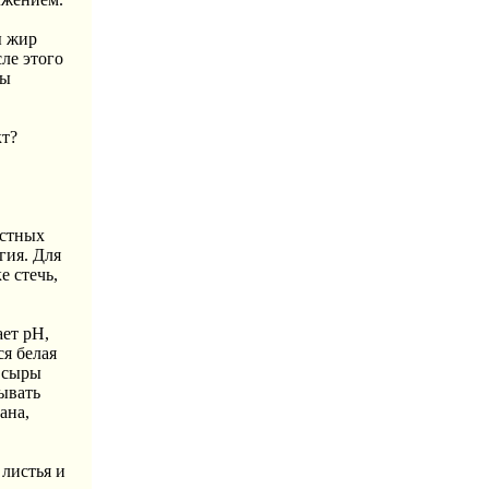
ы жир
ле этого
бы
кт?
естных
гия. Для
 стечь,
ает pH,
ся белая
и сыры
ывать
ана,
листья и