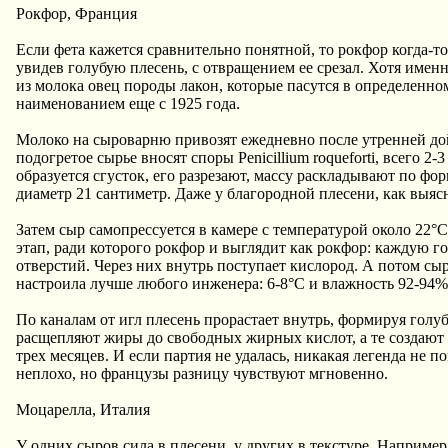
Рокфор, Франция
Если фета кажется сравнительно понятной, то рокфор когда-т
увидев голубую плесень, с отвращением ее срезал. Хотя имен
из молока овец породы лакон, которые пасутся в определен
наименованием еще с 1925 года.
Молоко на сыроварню привозят ежедневно после утренней дой
подогретое сырье вносят споры Penicillium roqueforti, всего 
образуется сгусток, его разрезают, массу раскладывают по фо
диаметр 21 сантиметр. Даже у благородной плесени, как выясн
Затем сыр самопрессуется в камере с температурой около 22°
этап, ради которого рокфор и выглядит как рокфор: каждую 
отверстий. Через них внутрь поступает кислород. А потом сы
настроила лучше любого инженера: 6-8°C и влажность 92-94%
По каналам от игл плесень прорастает внутрь, формируя голу
расщепляют жиры до свободных жирных кислот, а те создают 
трех месяцев. И если партия не удалась, никакая легенда не п
неплохо, но французы разницу чувствуют мгновенно.
Моцарелла, Италия
У одних сыров сила в плесени, у других в текстуре. Наприме