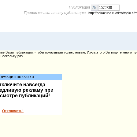
Публикация
Прямая ссылка на эту публикацию:
http://pokazuha.ru/view/topic.
е Вами публикации, чтобы показывать только новые. Из-за этого Вы видите много пу
нескольку раз.
ОРМАЦИЯ ПОКАЗУХИ
тключите навсегда
едливую рекламу при
смотре публикаций!
Отключить!