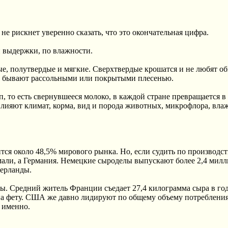
не рискнет уверенно сказать, что это окончательная цифра.
и выдержки, по влажности.
дые, полутвердые и мягкие. Сверхтвердые крошатся и не любят 
ие бывают рассольными или покрытыми плесенью.
, то есть свернувшееся молоко, в каждой стране превращается в
Влияют климат, корма, вид и порода животных, микрофлора, вла
ся около 48,5% мирового рынка. Но, если судить по производст
мали, а Германия. Немецкие сыроделы выпускают более 2,4 мил
дерланды.
ы. Средний житель Франции съедает 27,4 килограмма сыра в год
 на фету. США же давно лидируют по общему объему потребления
 именно.