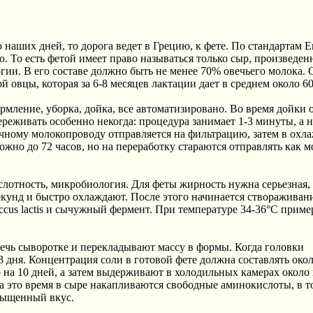
 наших дней, то дорога ведет в Грецию, к фете. По стандартам 
То есть фетой имеет право называться только сыр, произведен
гии. В его составе должно быть не менее 70% овечьего молока.
овцы, которая за 6-8 месяцев лактации дает в среднем около 60
мление, уборка, дойка, все автоматизировано. Во время дойки 
реживать особенно некогда: процедура занимает 1-3 минуты, а н
тичному молокопроводу отправляется на фильтрацию, затем в охл
ожно до 72 часов, но на переработку стараются отправлять как 
слотность, микробиология. Для феты жирность нужна серьезная,
секунд и быстро охлаждают. После этого начинается створаживан
us lactis и сычужный фермент. При температуре 34-36°C пример
течь сыворотке и перекладывают массу в формы. Когда головки
 дня. Концентрация соли в готовой фете должна составлять око
 на 10 дней, а затем выдерживают в холодильных камерах около
За это время в сыре накапливаются свободные аминокислоты, в т
асыщенный вкус.