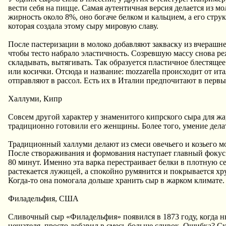
вести себя на пицце. Самая аутентичная версия делается из м
жирность около 8%, оно богаче белком и кальцием, а его стр
которая создала этому сыру мировую славу.
После пастеризации в молоко добавляют закваску из вчерашне
чтобы тесто набрало эластичность. Созревшую массу снова р
складывать, вытягивать. Так образуется пластичное блестящее
или косички. Отсюда и название: mozzarella происходит от ита
отправляют в рассол. Есть их в Италии предпочитают в первы
Халлуми, Кипр
Совсем другой характер у знаменитого кипрского сыра для ж
традиционно готовили его женщины. Более того, умение дел
Традиционный халлуми делают из смеси овечьего и козьего мо
После створаживания и формования наступает главный фокус: 
80 минут. Именно эта варка перестраивает белки в плотную се
растекается лужицей, а спокойно румянится и покрывается хр
Когда-то она помогала дольше хранить сыр в жарком климате. 
Филадельфия, США
Сливочный сыр «Филадельфия» появился в 1873 году, когда н
нешателя, просто добавил в смесь больше сливок. Ошибка? С