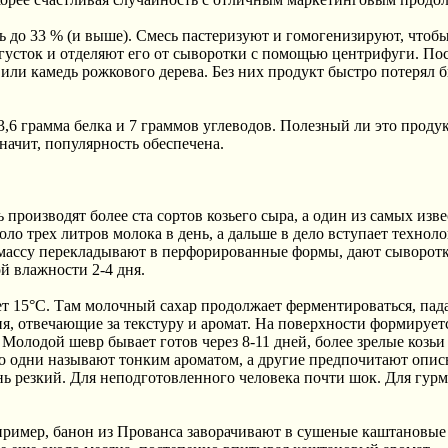
ь до 33 % (и выше). Смесь пастеризуют и гомогенизируют, чтоб
сгусток и отделяют его от сыворотки с помощью центрифуги. Пос
 или камедь рожкового дерева. Без них продукт быстро потерял 
3,6 грамма белка и 7 граммов углеводов. Полезный ли это проду
начит, популярность обеспечена.
производят более ста сортов козьего сыра, а один из самых изв
ло трех литров молока в день, а дальше в дело вступает техноло
 массу перекладывают в перфорированные формы, дают сыворотке
й влажности 2-4 дня.
ет 15°C. Там молочный сахар продолжает ферментироваться, пад
я, отвечающие за текстуру и аромат. На поверхности формирует
 Молодой шевр бывает готов через 8-11 дней, более зрелые козь
что одни называют тонким ароматом, а другие предпочитают опис
ь резкий. Для неподготовленного человека почти шок. Для гурм
пример, банон из Прованса заворачивают в сушеные каштановые 