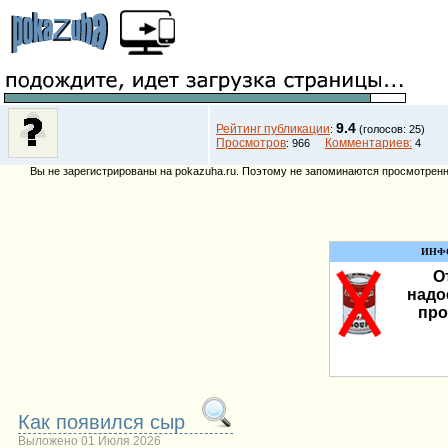
9.4
Рейтинг публикации
:
(голосов: 25)
Просмотров
Комментариев:
: 966
4
Вы не зарегистрированы на pokazuha.ru. Поэтому не запоминаются просмотренны
ИНФ
О
надо
про
Как появился сыр
Выложено 01 Июля 2026