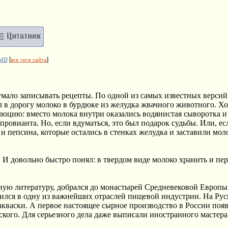
ыр
[
]
все теги сайта
думало записывать рецепты. По одной из самых известных версий,
ял в дорогу молоко в бурдюке из желудка жвачного животного. Х
люцию: вместо молока внутри оказались водянистая сыворотка 
провианта. Но, если вдуматься, это был подарок судьбы. Или, ес
 пепсина, которые остались в стенках желудка и заставили мол
 И довольно быстро понял: в твердом виде молоко хранить и пер
ную литературу, добрался до монастырей Средневековой Европы,
тился в одну из важнейших отраслей пищевой индустрии. На Рус
акваски. А первое настоящее сырное производство в России поя
ского. Для серьезного дела даже выписали иностранного мастера