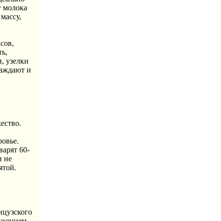
у молока
массу,
сов,
ть,
и, узелки
лаждают и
ество.
ровье.
варят 60-
и не
ятой.
нцузского
лжением.