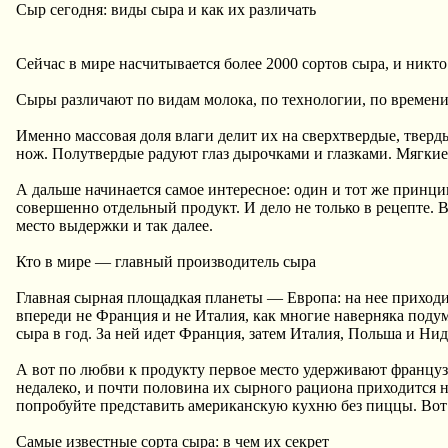
Сыр сегодня: виды сыра и как их различать
Сейчас в мире насчитывается более 2000 сортов сыра, и никто 
Сыры различают по видам молока, по технологии, по времен
Именно массовая доля влаги делит их на сверхтвердые, твер
нож. Полутвердые радуют глаз дырочками и глазками. Мягк
А дальше начинается самое интересное: один и тот же принцип
совершенно отдельный продукт. И дело не только в рецепте. 
место выдержки и так далее.
Кто в мире — главный производитель сыра
Главная сырная площадкая планеты — Европа: на нее приходит
впереди не Франция и не Италия, как многие наверняка поду
сыра в год. За ней идет Франция, затем Италия, Польша и Ни
А вот по любви к продукту первое место удерживают француз
недалеко, и почти половина их сырного рациона приходится
попробуйте представить американскую кухню без пиццы. Вот
Самые известные сорта сыра: в чем их секрет