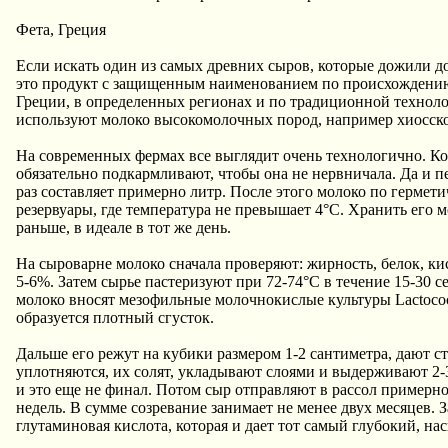
Фета, Греция
Если искать один из самых древних сыров, которые дожили до
это продукт с защищенным наименованием по происхождению. 
Греции, в определенных регионах и по традиционной техноло
используют молоко высокомолочных пород, например хиосской 
На современных фермах все выглядит очень технологично. Кор
обязательно подкармливают, чтобы она не нервничала. Да и пе
раз составляет примерно литр. После этого молоко по герме
резервуары, где температура не превышает 4°C. Хранить его м
раньше, в идеале в тот же день.
На сыроварне молоко сначала проверяют: жирность, белок, ки
5-6%. Затем сырье пастеризуют при 72-74°C в течение 15-30 
молоко вносят мезофильные молочнокислые культуры Lactococc
образуется плотный сгусток.
Дальше его режут на кубики размером 1-2 сантиметра, дают с
уплотняются, их солят, укладывают слоями и выдерживают 2-3
и это еще не финал. Потом сыр отправляют в рассол примерно
недель. В сумме созревание занимает не менее двух месяцев. 
глутаминовая кислота, которая и дает тот самый глубокий, н