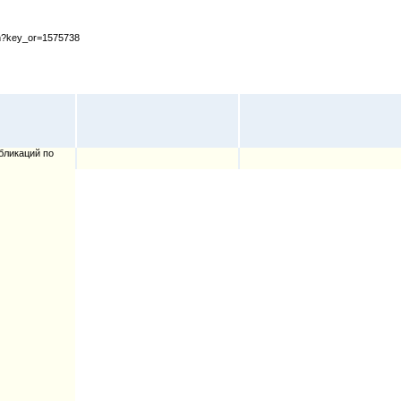
cfm?key_or=1575738
бликаций по