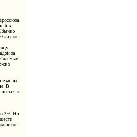
Евросоюза
ный в
 Обычно
0 литров.
овцу
адой за
аждаемые
можно
 не менее
ие. В
но за час
ло 3%. Но
 шести
ом числе