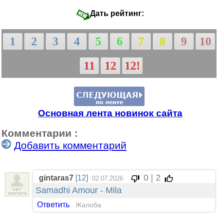
Дать рейтинг:
1
2
3
4
5
6
7
8
9
10
11
12
12!
Основная лента новинок сайта
Комментарии :
Добавить комментарий
0 | 2
gintaras7
[12]
02.07.2026
Samadhi Amour - Mila
Ответить
Жалоба