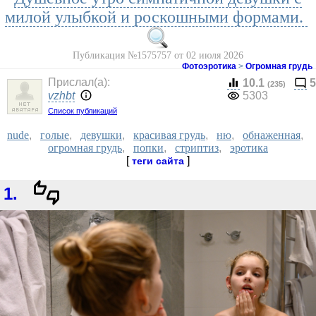
милой улыбкой и роскошными формами.
Публикация №1575757 от 02 июля 2026
Фотоэротика
>
Огромная грудь
Прислал(a):
10.1
5
(235)
vzhbt
5303
Список публикаций
nude
,
голые
,
девушки
,
красивая грудь
,
ню
,
обнаженная
,
огромная грудь
,
попки
,
стриптиз
,
эротика
[
]
теги сайта
1.