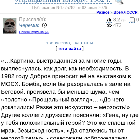
Публикация №1575783 от 02 июля 2026
Разное
>
Время СССР
Прислал(a):
8.2
0
(9)
Черемис
472
Список публикаций
творчество
,
картины
[
]
теги сайта
«…Картина, выстраданная за многие годы,
выплеснулась, как долг, как необходимость. В
1982 году Добров приносит её на выставком в
МОСХ. Бомба, если бы разорвалась в зале на
Беговой, произвела бы меньше шума, чем
«полотно «Прощальный взгляд»… «До чего
докатились! Разве это искусство – мерзость!»
Другие коллеги дружески поясняли: «Гена, ну где
у тебя положительный герой? Это же сплошной
мрак, безысходность». «Да отвлекись ты от
мерзкой темы», - советовали доброжелатели.