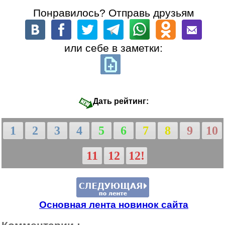
Понравилось? Отправь друзьям
или себе в заметки:
Дать рейтинг:
1
2
3
4
5
6
7
8
9
10
11
12
12!
Основная лента новинок сайта