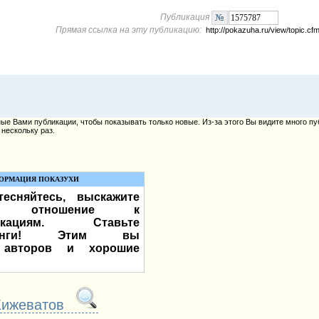
Публикация
Прямая ссылка на эту публикацию:
http://pokazuha.ru/view/topic.
е Вами публикации, чтобы показывать только новые. Из-за этого Вы видите много пу
нескольку раз.
ОРМАЦИЯ ПОКАЗУХИ
есняйтесь, выскажите
е отношение к
икациям. Ставьте
тинги! Этим вы
 авторов и хорошие
Кижеватов