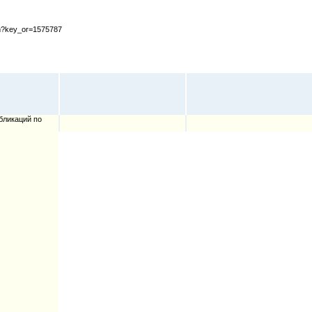
cfm?key_or=1575787
бликаций по