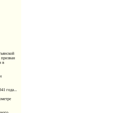
тьянской
у призван
н в
н
1 года...
ометре
чного