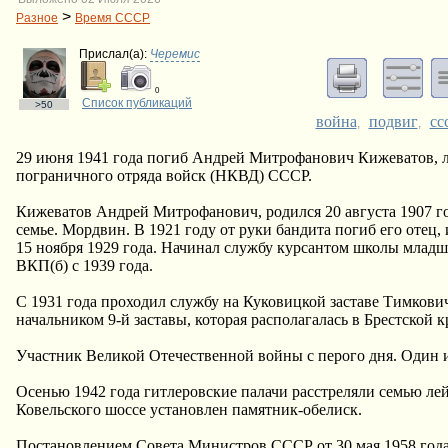
>
Разное
Время СССР
Прислал(a):
Черемис
0
Список публикаций
>50
война
подвиг
сс
,
,
29 июня 1941 года погиб Андрей Митрофанович Кижеватов, ле
пограничного отряда войск (НКВД) СССР.
Кижеватов Андрей Митрофанович, родился 20 августа 1907 год
семье. Мордвин. В 1921 году от руки бандита погиб его отец
15 ноября 1929 года. Начинал службу курсантом школы младше
ВКП(б) с 1939 года.
С 1931 года проходил службу на Куковицкой заставе Тимкови
начальником 9-й заставы, которая располагалась в Брестской к
Участник Великой Отечественной войны с перого дня. Один и
Осенью 1942 года гитлеровские палачи расстреляли семью лей
Ковельского шоссе установлен памятник-обелиск.
Постановлением Совета Министров СССР от 30 мая 1958 года