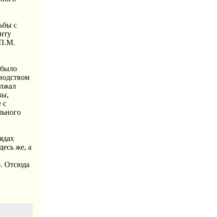
ьбы с
анту
 П.М.
 было
оводством
олжал
вы,
 с
льного
ядах
есь же, а
р. Отсюда