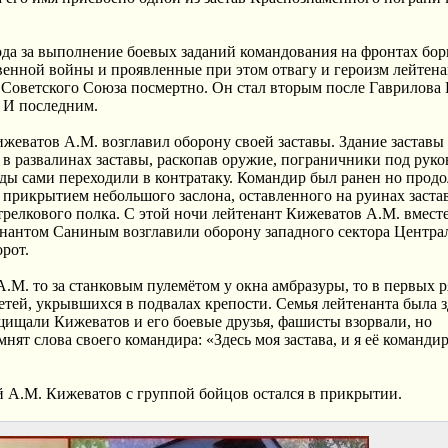
да за выполнение боевых заданий командования на фронтах бор
енной войны и проявленные при этом отвагу и героизм лейтен
Советского Союза посмертно. Он стал вторым после Гаврилова
 И последним.
еватов А.М. возглавил оборону своей заставы. Здание заставы
в развалинах заставы, раскопав оружие, пограничники под рук
ды сами переходили в контратаку. Командир был ранен но прод
 прикрытием небольшого заслона, оставленного на руинах заста
трелкового полка. С этой ночи лейтенант Кижеватов А.М. вместе
нантом Саниным возглавили оборону западного сектора Центра
орот.
.М. то за станковым пулемётом у окна амбразуры, то в первых р
тей, укрывшихся в подвалах крепости. Семья лейтенанта была зд
ащищали Кижеватов и его боевые друзья, фашисты взорвали, но
т слова своего командира: «Здесь моя застава, и я её команди
й А.М. Кижеватов с группой бойцов остался в прикрытии.