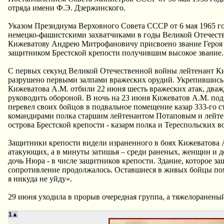
отряда имени Ф.Э. Дзержинского.
Указом Президиума Верховного Совета СССР от 6 мая 1965 го
немецко-фашистскими захватчиками в годы Великой Отечеств
Кижеватову Андрею Митрофановичу присвоено звание Героя 
защитником Брестской крепости получившим высокое звание.
C первых секунд Великой Отечественной войны лейтенант Киж
разрушено первыми залпами вражеских орудий. Укрепившись 
Кижеватова А.М. отбили 22 июня шесть вражеских атак, дваж
руководить обороной. В ночь на 23 июня Кижеватов А.М. под
перевел своих бойцов в подвальное помещение казар 333-го с
командирами полка старшим лейтенантом Потаповым и лейте
острова Брестской крепости - казарм полка и Тереспольских в
Защитники крепости видели израненного в боях Кижеватова А
атакующих, а в минуты затишья – среди раненых, женщин и де
дочь Нюра - в числе защитников крепости. Здание, которое з
сопротивление продолжалось. Оставшиеся в живых бойцы помня
я никуда не уйду».
29 июня уходила в прорыв очередная группа, а тяжелоранены
1▲