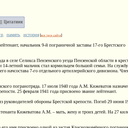
ср
память
история
,
,
[
]
все теги сайта
йтенант, начальник 9-й пограничной заставы 17-го Брестского
а в селе Селикса Пензенского уезда Пензенской области в крес
, и 14-летний мальчик стал кормильцем большой семьи. На служб
го начсостава 7-го отдельного артиллерийского дивизиона. Чле
чского погранотряда. 17 июля 1940 года А.М. Кижеватов назначе
репости. 25 февраля 1941 года присвоено звание лейтенант.
з руководителей обороны Брестской крепости. Погиб 29 июня 194
тенанта Кижеватова А.М. – мать, жену и троих детей. На 27 кил
 его имя присвоено одной из застав Краснознамённого пограни