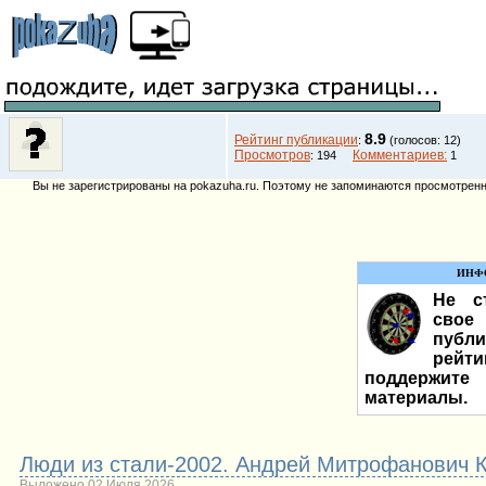
8.9
Рейтинг публикации
:
(голосов: 12)
Просмотров
Комментариев:
: 194
1
Вы не зарегистрированы на pokazuha.ru. Поэтому не запоминаются просмотренны
ИНФ
Не ст
сво
публ
рей
поддержите
материалы.
Люди из стали-2002. Андрей Митрофанович 
Выложено 02 Июля 2026