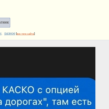
и
разное
,
[
]
все теги сайта