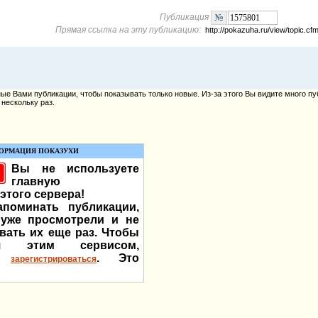
Публикация
Прямая ссылка на эту публикацию:
http://pokazuha.ru/view/topic.
е Вами публикации, чтобы показывать только новые. Из-за этого Вы видите много пу
нескольку раз.
ОРМАЦИЯ ПОКАЗУХИ
Вы не используете
главную
этого сервера!
поминать публикации,
уже просмотрели и не
вать их еще раз. Чтобы
ься этим сервисом,
мо
. Это
зарегистрироваться