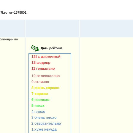
cfm?key_or=1575801
бликаций по
12! с изюминкой
12 шедевр
11 гениально
10 великолепно
9 отлично
8 очень хорошо
7 хорошо
6 неплохо
5 никак
4 плохо
3 очень плохо
2 отвратительно
1 хуже некуда