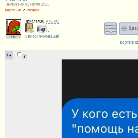
Выложено 02 Июля 2026
>
Картинки
Разное
Прислал(a):
KRON1
0
Список публикаций
>50
картинк
1▲